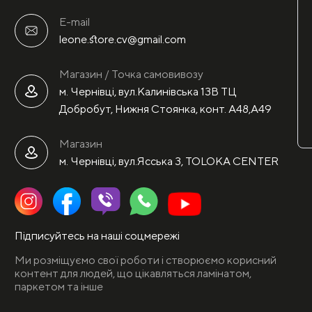
E-mail
leone.store.cv@gmail.com
Магазин / Точка самовивозу
м. Чернівці, вул.Калинівська 13В ТЦ
Добробут, Нижня Стоянка, конт. А48,А49
Магазин
м. Чернівці, вул.Ясська 3, TOLOKA CENTER
Підписуйтесь на наші соцмережі
Ми розміщуємо свої роботи і створюємо корисний
контент для людей, що цікавляться ламінатом,
паркетом та інше