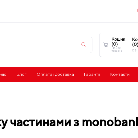
Кошик
Ко
(
0
)
(
0
Немає
0
₴
товарів
нію
Блог
Оплата і доставка
Гарантії
Контакти
у частинами з monoban