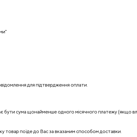
ми"
відомлення для підтвердження оплати.
має бути сума щонайменше одного місячного платежу (якщо в
ку товар поїде до Вас за вказаним способом доставки.