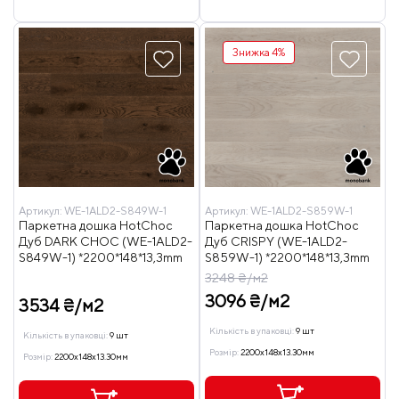
Знижка 4%
Артикул:
WE-1ALD2-S849W-1
Артикул:
WE-1ALD2-S859W-1
Паркетна дошка HotChoc
Паркетна дошка HotChoc
Дуб DARK CHOC (WE-1ALD2-
Дуб CRISPY (WE-1ALD2-
S849W-1) *2200*148*13,3mm
S859W-1) *2200*148*13,3mm
3248 ₴/м2
3096 ₴/м2
3534 ₴/м2
Кількість в упаковці:
9 шт
Кількість в упаковці:
9 шт
Розмір:
2200x148x13.30мм
Розмір:
2200x148x13.30мм