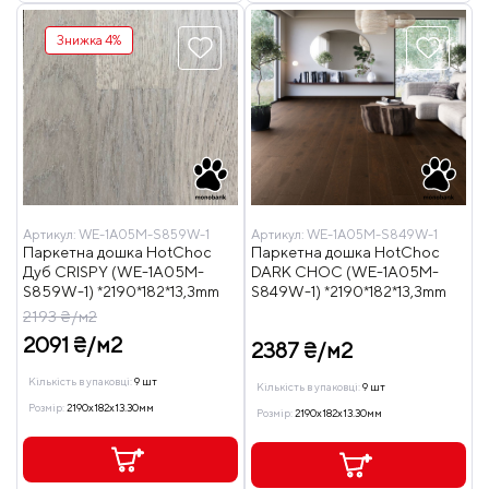
Знижка 4%
Артикул:
WE-1A05M-S859W-1
Артикул:
WE-1A05M-S849W-1
Паркетна дошка HotChoc
Паркетна дошка HotChoc
Дуб CRISPY (WE-1A05M-
DARK CHOC (WE-1A05M-
S859W-1) *2190*182*13,3mm
S849W-1) *2190*182*13,3mm
2193 ₴/м2
2091 ₴/м2
2387 ₴/м2
Кількість в упаковці:
9 шт
Кількість в упаковці:
9 шт
Розмір:
2190x182x13.30мм
Розмір:
2190x182x13.30мм