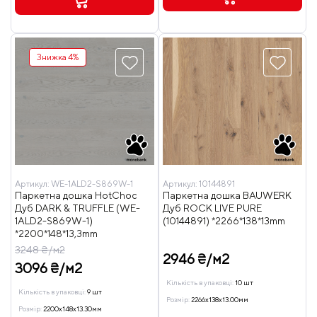
Знижка 4%
Артикул:
WE-1ALD2-S869W-1
Артикул:
10144891
Паркетна дошка HotChoc
Паркетна дошка BAUWERK
Дуб DARK & TRUFFLE (WE-
Дуб ROCK LIVE PURE
1ALD2-S869W-1)
(10144891) *2266*138*13mm
*2200*148*13,3mm
3248 ₴/м2
2946 ₴/м2
3096 ₴/м2
Кількість в упаковці:
10 шт
Кількість в упаковці:
9 шт
Розмір:
2266x138x13.00мм
Розмір:
2200x148x13.30мм