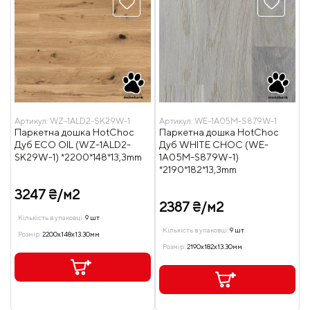
Артикул:
WZ-1ALD2-SK29W-1
Артикул:
WE-1A05M-S879W-1
Паркетна дошка HotChoc
Паркетна дошка HotChoc
Дуб ECO OIL (WZ-1ALD2-
Дуб WHITE CHOC (WE-
SK29W-1) *2200*148*13,3mm
1A05M-S879W-1)
*2190*182*13,3mm
3247 ₴/м2
2387 ₴/м2
Кількість в упаковці:
9 шт
Кількість в упаковці:
9 шт
Розмір:
2200x148x13.30мм
Розмір:
2190x182x13.30мм