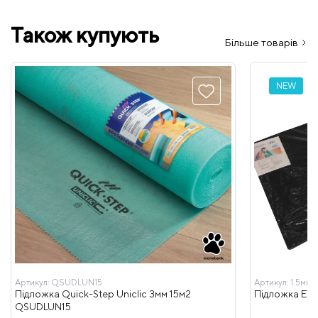
Також купують
Більше товарів
NEW
Артикул:
QSUDLUN15
Артикул:
1.5мм 
Підложка Quick-Step Uniclic 3мм 15м2
Підложка EVA 
QSUDLUN15