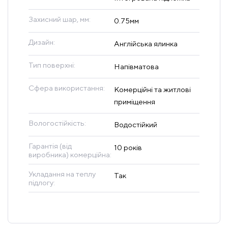
Захисний шар, мм:
0.75мм
Дизайн:
Англійська ялинка
Тип поверхні:
Напівматова
Сфера використання:
Комерційні та житлові
приміщення
Вологостійкість:
Водостійкий
Гарантія (від
10 років
виробника) комерційна:
Укладання на теплу
Так
підлогу: