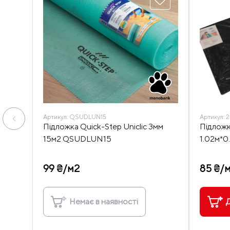
Артикул:
QSUDLUN15
Артикул:
2
Підложка Quick-Step Uniclic 3мм
Підложк
15м2 QSUDLUN15
1.02м*0
99 ₴/м2
85 ₴/
Немає в наявності
Д