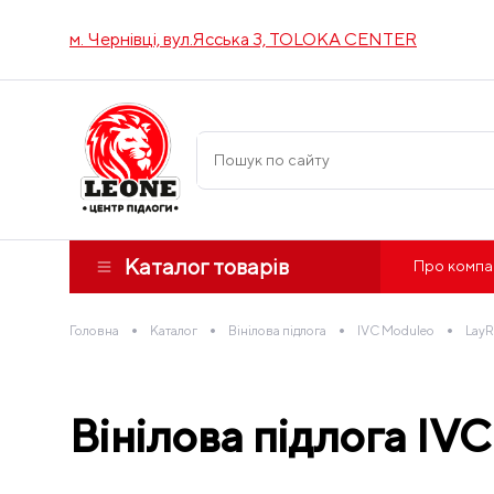
м. Чернівці, вул.Ясська 3, TOLOKA CENTER
Каталог товарів
Про компа
•
•
•
•
Головна
Каталог
Вінілова підлога
IVC Moduleo
LayR
Вінілова підлога IV