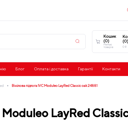
Кошик
Ко
(
0
)
(
0
Немає
0
₴
товарів
нію
Блог
Оплата і доставка
Гарантії
Контакти
•
ed
Вінілова підлога IVC Moduleo LayRed Classic oak 24881
C Moduleo LayRed Classic