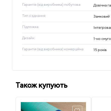
Гарантія (від виробника) побутова:
Довічна га
Тип зʼєднання:
Замковий
Підложка:
Інтегрова
Дизайн:
1-но смуг
Гарантія (від виробника) комерційна:
15 років
Також купують