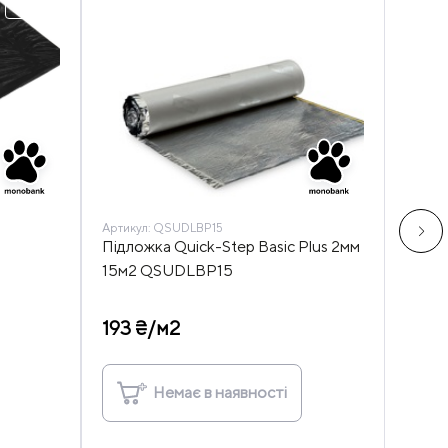
Артикул:
QSUDLBP15
Артику
Підложка Quick-Step Basic Plus 2мм
Підкл
15м2 QSUDLBP15
мм 1
193 ₴/м2
362 
Немає в наявності