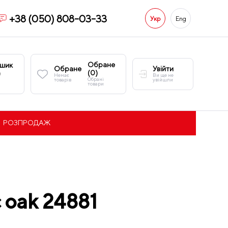
+38 (050) 808-03-33
Укр
Eng
Обране
шик
Обране
Увійти
(
0
)
)
Немає
Ви ще не
Обрані
товарів
увійшли
товари
РОЗПРОДАЖ
 oak 24881