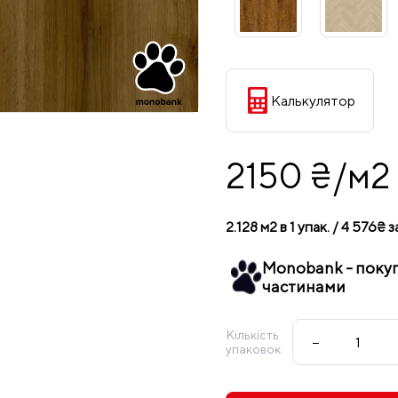
Калькулятор
2150 ₴/м2
2.128 м2 в 1 упак. / 4 576₴ з
Monobank - поку
частинами
Кількість
−
упаковок: