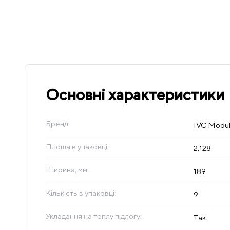
Основні характеристики
Бренд:
IVC Modu
Площа в упаковці:
2,128
Ширина, мм:
189
Кількість в упаковці:
9
Укладання на теплу підлогу:
Так