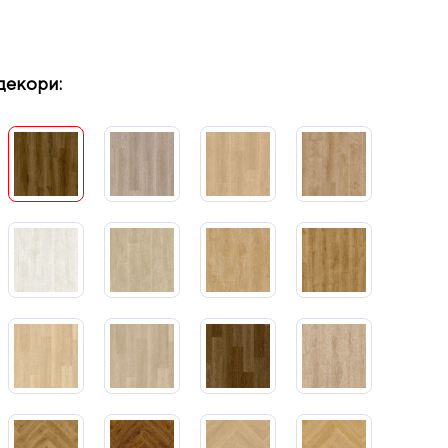
декори: