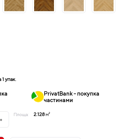
а 1 упак.
пка
PrivatBank - покупка
частинами
2.128
м²
Площа:
+