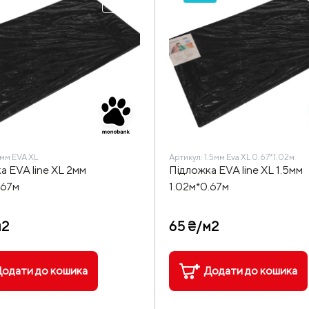
мм EVA XL
Артикул:
1.5мм Eva XL 0.67*1.02м
а EVA line XL 2мм
Підложка EVA line XL 1.5мм
.67м
1.02м*0.67м
м2
65 ₴/м2
одати до кошика
Додати до кошика