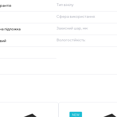
Тип вінілу:
рантія
Сфера використання:
Захисний шар, мм:
на підложка
Вологостійкість:
овий
NEW