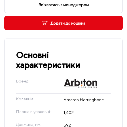
Звʼязатись з менеджером
Додати до кошика
Основні
характеристики
Бренд:
Колекція:
Amaron Herringbone
Площа в упаковці:
1,402
Довжина, мм:
592