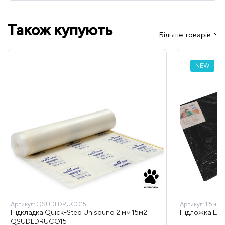
Також купують
Більше товарів
NEW
Артикул:
QSUDLDRUCO15
Артикул:
1.5мм 
Підкладка Quick-Step Unisound 2 мм 15м2
Підложка EVA 
QSUDLDRUCO15