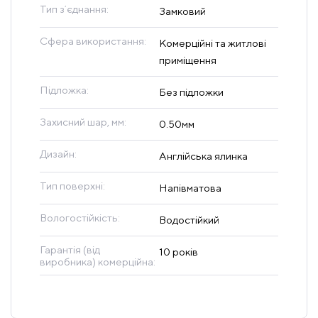
Тип зʼєднання:
Замковий
Сфера використання:
Комерційні та житлові
приміщення
Підложка:
Без підложки
Захисний шар, мм:
0.50мм
Дизайн:
Англійська ялинка
Тип поверхні:
Напівматова
Вологостійкість:
Водостійкий
Гарантія (від
10 років
виробника) комерційна: