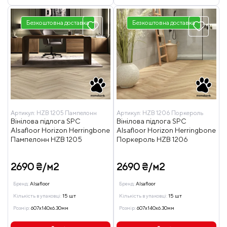
Безкоштовна доставка
Безкоштовна доставка
Артикул:
HZB 1205 Пампелонн
Артикул:
HZB 1206 Поркероль
Вінілова підлога SPC
Вінілова підлога SPC
Alsafloor Horizon Herringbone
Alsafloor Horizon Herringbone
Пампелонн HZB 1205
Поркероль HZB 1206
2690 ₴/м2
2690 ₴/м2
Бренд:
Alsafloor
Бренд:
Alsafloor
Кількість в упаковці:
15 шт
Кількість в упаковці:
15 шт
Розмір:
607x140x6.30мм
Розмір:
607x140x6.30мм