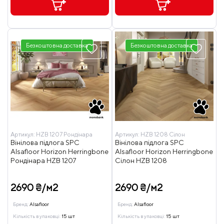
Безкоштовна доставка
Безкоштовна доставка
Артикул:
HZB 1207 Рондінара
Артикул:
HZB 1208 Сілон
Вінілова підлога SPC
Вінілова підлога SPC
Alsafloor Horizon Herringbone
Alsafloor Horizon Herringbone
Рондінара HZB 1207
Сілон HZB 1208
2690 ₴/м2
2690 ₴/м2
Бренд:
Alsafloor
Бренд:
Alsafloor
Кількість в упаковці:
15 шт
Кількість в упаковці:
15 шт