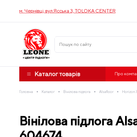
м. Чернівці, вул.Ясська 3, TOLOKA CENTER
Каталог товарів
Про компа
•
•
•
•
Головна
Каталог
Вінілова підлога
Alsafloor
Horizon 
Вінілова підлога A
604674