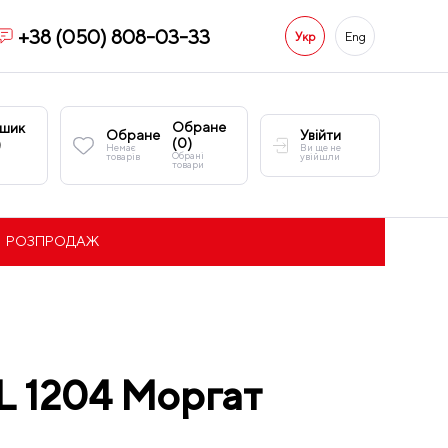
+38 (050) 808-03-33
Укр
Eng
Обране
шик
Обране
Увійти
(
0
)
)
Немає
Ви ще не
Обрані
товарів
увійшли
товари
РОЗПРОДАЖ
L 1204 Моргат