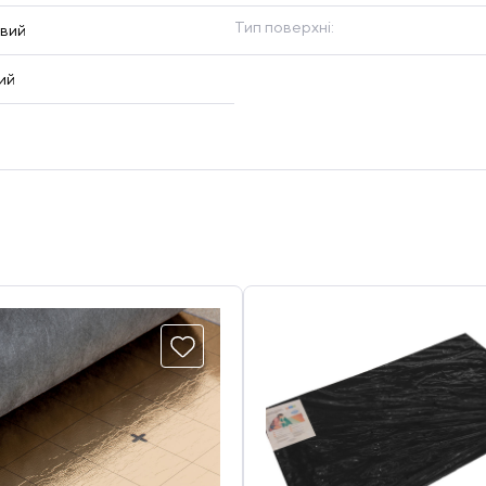
Тип поверхні:
овий
ий