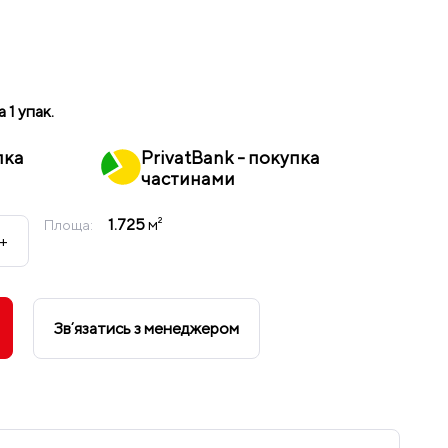
а 1 упак.
пка
PrivatBank - покупка
частинами
1.725
м²
Площа:
+
Звʼязатись з менеджером