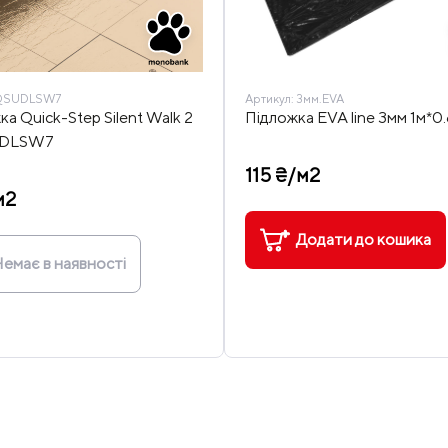
QSUDLSW7
Артикул:
3мм.EVA
а Quick-Step Silent Walk 2
Підложка EVA line 3мм 1м*0
UDLSW7
115 ₴/м2
м2
Додати до кошика
емає в наявності