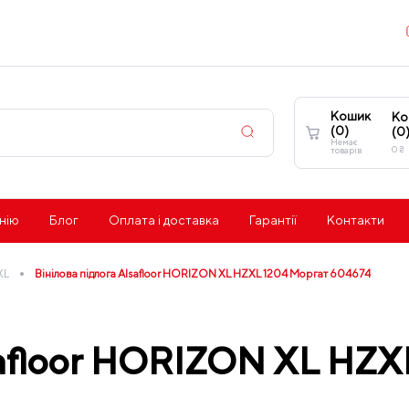
Кошик
Ко
(
0
)
(
0
Немає
0
₴
товарів
нію
Блог
Оплата і доставка
Гарантії
Контакти
•
XL
Вінілова підлога Alsafloor HORIZON XL HZXL 1204 Моргат 604674
lsafloor HORIZON XL HZX