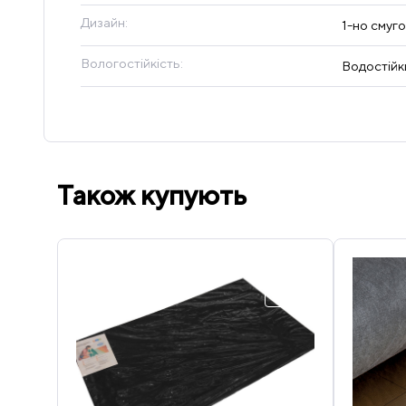
Дизайн:
1-но смуг
Вологостійкість:
Водостійк
Також купують