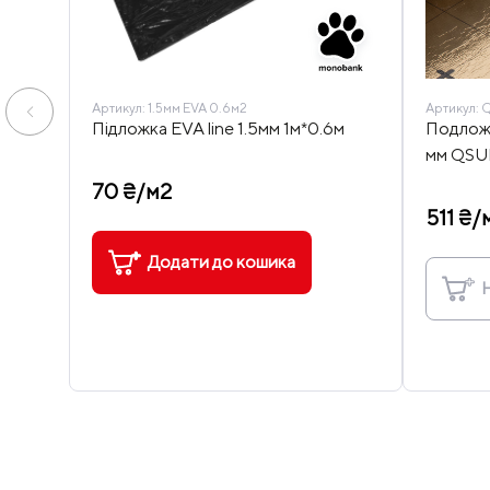
Артикул:
1.5мм EVA 0.6м2
Артикул:
Підложка EVA line 1.5мм 1м*0.6м
Подложк
мм QS
70 ₴/м2
511 ₴/
Додати до кошика
Н