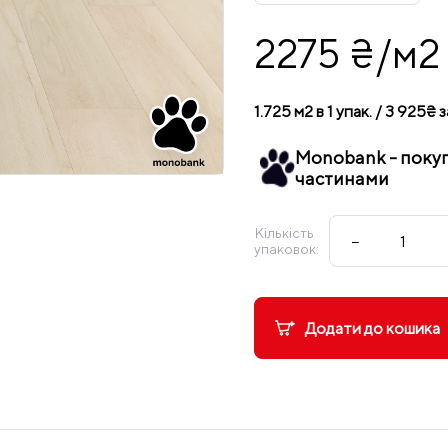
2275 ₴/м2
1.725 м2 в 1 упак. / 3 925₴ з
Monobank - поку
частинами
Кількість
−
упаковок:
Додати до кошика