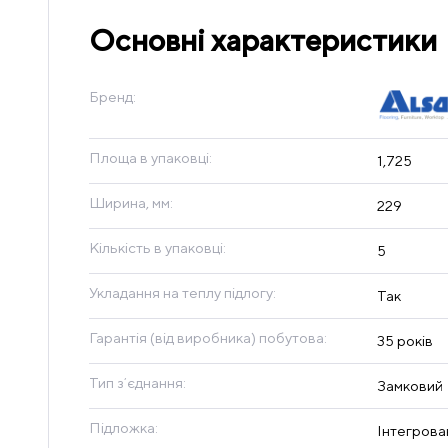
Основні характеристики
Бренд:
Площа в упаковці:
1,725
Ширина, мм:
229
Кількість в упаковці:
5
Укладання на теплу підлогу:
Так
Гарантія (від виробника) побутова:
35 років
Тип зʼєднання:
Замковий
Підложка:
Інтегрова