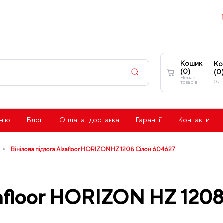
Кошик
Ко
(
0
)
(
0
Немає
0
₴
товарів
нію
Блог
Оплата і доставка
Гарантії
Контакти
•
Вінілова підлога Alsafloor HORIZON HZ 1208 Сілон 604627
safloor HORIZON HZ 120