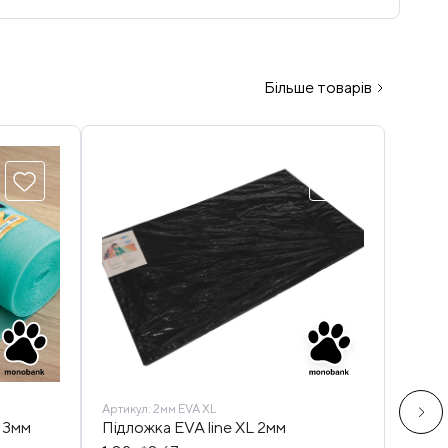
Більше товарів
Артикул:
2мм EVA XL
Артику
c 3мм
Підложка EVA line XL 2мм
Підло