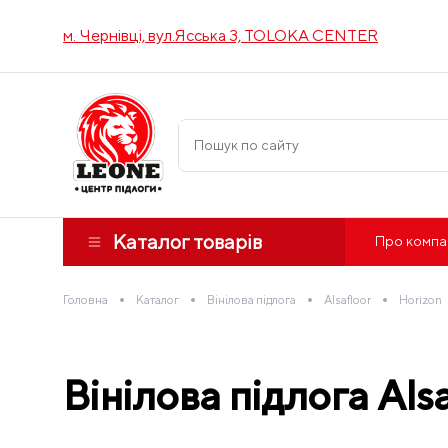
м. Чернівці, вул.Ясська 3, TOLOKA CENTER
Каталог товарів
Про компа
•
•
•
•
Головна
Каталог
Вінілова підлога
Alsafloor
Horizon
Вінілова підлога Al