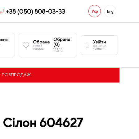
+38 (050) 808-03-33
Укр
Eng
Обране
шик
Обране
Увійти
(
0
)
)
Немає
Ви ще не
Обрані
товарів
увійшли
товари
РОЗПРОДАЖ
8 Сілон 604627