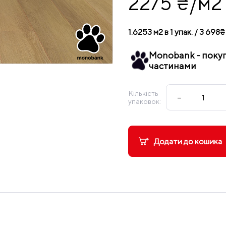
2275 ₴/м2
1.6253 м2 в 1 упак. / 3 698₴ 
Monobank - поку
частинами
Кількість
−
упаковок:
Додати до кошика