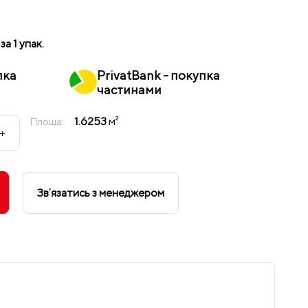
за 1 упак.
пка
PrivatBank - покупка
частинами
1.6253
м²
Площа:
+
Звʼязатись з менеджером