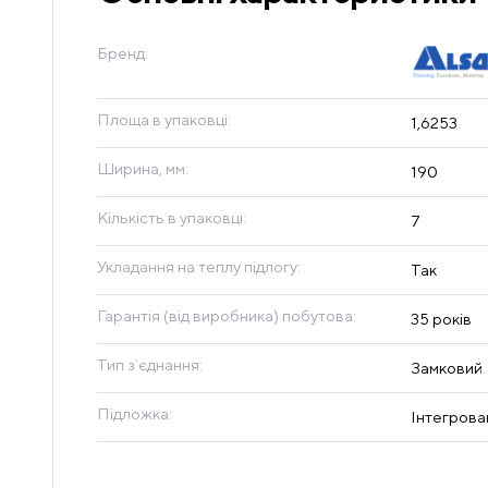
Бренд:
Площа в упаковці:
1,6253
Ширина, мм:
190
Кількість в упаковці:
7
Укладання на теплу підлогу:
Так
Гарантія (від виробника) побутова:
35 років
Тип зʼєднання:
Замковий
Підложка:
Інтегрова