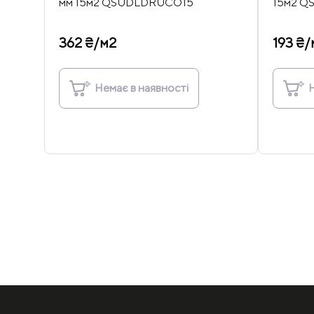
мм 15м2 QSUDLDRUCO15
15м2 Q
362 ₴/м2
193 ₴/
Немає в наявності
Н