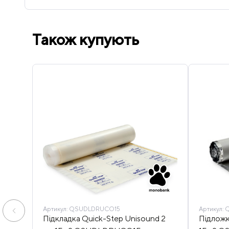
Також купують
Артикул:
QSUDLDRUCO15
Артикул:
Q
Підкладка Quick-Step Unisound 2
Підложк