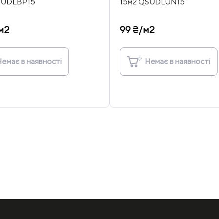
SUDLBP15
15м2 QSUDLUN15
м2
99 ₴/м2
емає в наявності
Немає в наявності