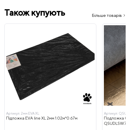
Також купують
Більше товарів
Артикул:
2мм EVA XL
Артикул:
QSUD
Підложка EVA line XL 2мм 1.02м*0.67м
Подложка Qui
QSUDLSW7