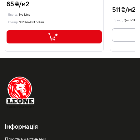
85 ₴/м2
511 ₴/м2
Бренд:
Eva Line
Бренд:
Quick Step
Розмір:
1020x670x1.50мм
Інформація
Покупка частинами