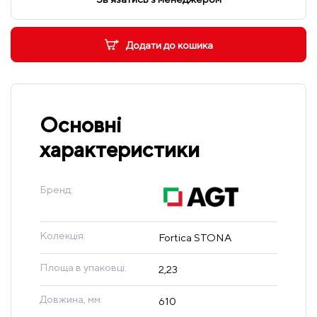
Додати до кошика
Основні
характеристики
Бренд:
Колекція:
Fortica STONA
Площа в упаковці:
2,23
Довжина, мм:
610