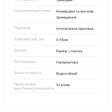
Сфера використання:
Комерційні та житлові
приміщення
Підложка:
Інтегрована підложка
Захисний шар, мм:
0.55мм
Дизайн:
Камінь \ плитка
Тип поверхні:
Напівматова
Вологостійкість:
Водостійкий
Гарантія (від
10 років
виробника) комерційна: