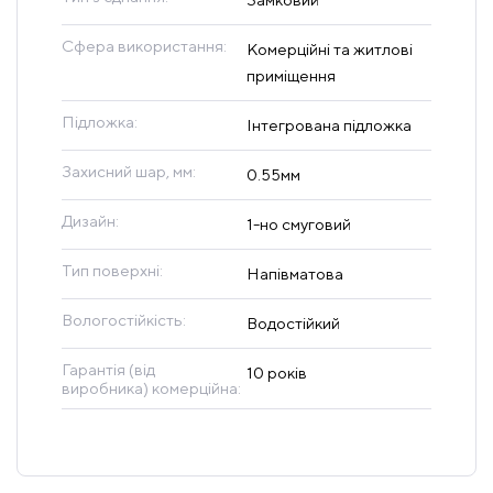
Сфера використання:
Комерційні та житлові
приміщення
Підложка:
Інтегрована підложка
Захисний шар, мм:
0.55мм
Дизайн:
1-но смуговий
Тип поверхні:
Напівматова
Вологостійкість:
Водостійкий
Гарантія (від
10 років
виробника) комерційна: