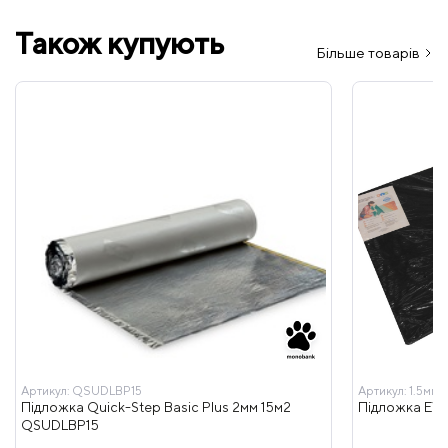
Також купують
Більше товарів
Артикул:
QSUDLBP15
Артикул:
1.5мм 
Підложка Quick-Step Basic Plus 2мм 15м2
Підложка EVA 
QSUDLBP15