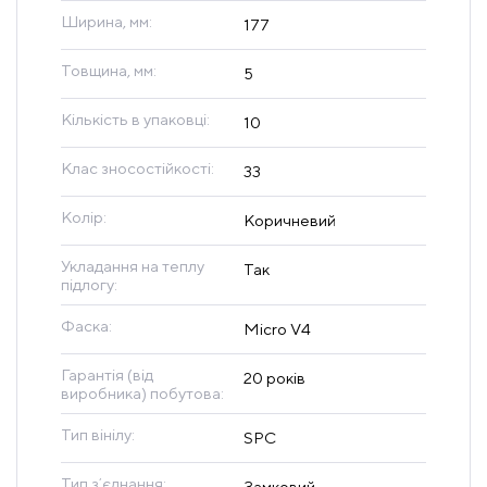
Ширина, мм:
177
Товщина, мм:
5
Кількість в упаковці:
10
Клас зносостійкості:
33
Колір:
Коричневий
Укладання на теплу
Так
підлогу:
Фаска:
Micro V4
Гарантія (від
20 років
виробника) побутова:
Тип вінілу:
SPC
Тип зʼєднання:
Замковий