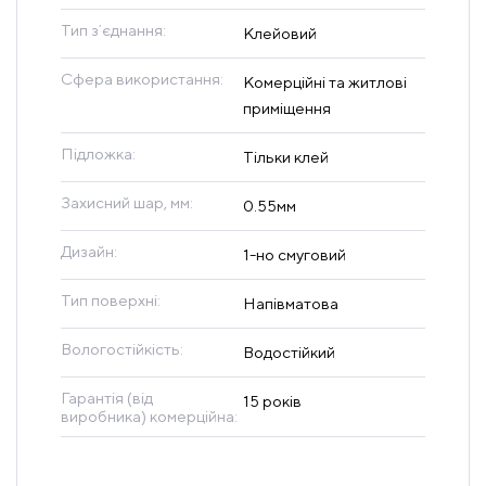
Тип зʼєднання:
Клейовий
Сфера використання:
Комерційні та житлові
приміщення
Підложка:
Тільки клей
Захисний шар, мм:
0.55мм
Дизайн:
1-но смуговий
Тип поверхні:
Напівматова
Вологостійкість:
Водостійкий
Гарантія (від
15 років
виробника) комерційна: