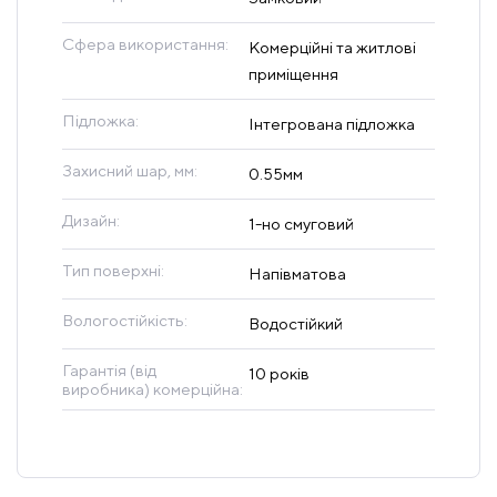
Сфера використання:
Комерційні та житлові
приміщення
Підложка:
Інтегрована підложка
Захисний шар, мм:
0.55мм
Дизайн:
1-но смуговий
Тип поверхні:
Напівматова
Вологостійкість:
Водостійкий
Гарантія (від
10 років
виробника) комерційна: