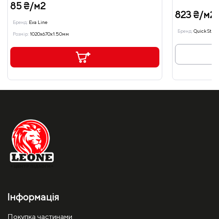
85 ₴/м2
823 ₴/м2
Бренд:
Eva Line
Бренд:
Quick Step
Розмір:
1020x670x1.50мм
Інформація
Покупка частинами