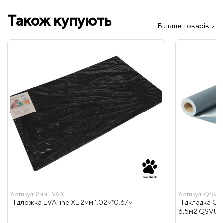
Також купують
Більше товарів
Артикул:
2мм EVA XL
Артикул:
QSVU
Підложка EVA line XL 2мм 1.02м*0.67м
Підкладка Qui
6,5м2 QSVU