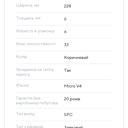
Ширина, мм:
228
Товщина, мм:
6
Кількість в упаковці:
6
Клас зносостійкості:
33
Колір:
Коричневий
Укладання на теплу
Так
підлогу:
Фаска:
Micro V4
Гарантія (від
20 років
виробника) побутова:
Тип вінілу:
SPC
Тип зʼєднання:
Замковий