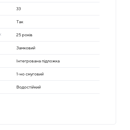
33
Так
:
25 років
Замковий
Інтегрована підложка
1-но смуговий
Водостійкий