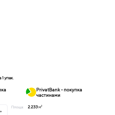
а 1 упак.
пка
PrivatBank - покупка
частинами
2.233
м²
Площа:
+