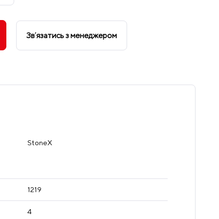
Звʼязатись з менеджером
StoneX
1219
4