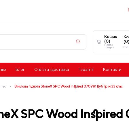
Кошик
Ко
(
0
)
(
0
Немає
0
₴
товарів
нію
Блог
Оплата і доставка
Гарантії
Контакти
•
ired
Вінілова підлога StoneX SPC Wood Inspired 070981 Дуб Грім 33 клас
oneX SPC Wood Inspired 