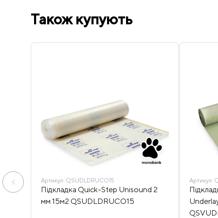
Також купують
Артикул:
QSUDLDRUCO15
Артикул:
Q
Підкладка Quick-Step Unisound 2
Підклад
мм 15м2 QSUDLDRUCO15
Underla
QSVUD