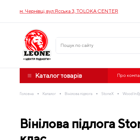
м. Чернівці, вул.Ясська 3, TOLOKA CENTER
Каталог товарів
Про компа
•
•
•
•
Головна
Каталог
Вінілова підлога
StoneX
Wood Insp
Вінілова підлога St
клас