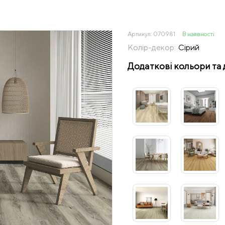
Артикул:
070981
В наявності
Колір-декор:
Сірий
Додаткові кольори та 