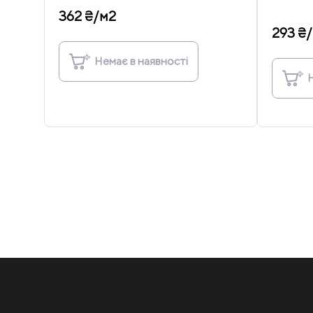
362 ₴/м2
293 ₴
Немає в наявності
Н