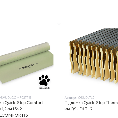
SVUDLCOMFORT15
Артикул:
QSUDLTL9
ка Quick-Step Comfort
Підложка Quick-Step Thermo
y 1,2мм 15м2
мм QSUDLTL9
LCOMFORT15