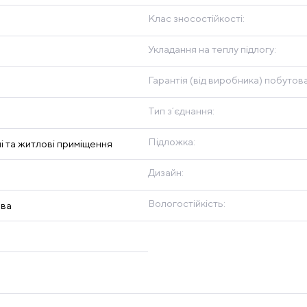
Клас зносостійкості:
Укладання на теплу підлогу:
Гарантія (від виробника) побутова
Тип зʼєднання:
Підложка:
і та житлові приміщення
Дизайн:
Вологостійкість:
ова