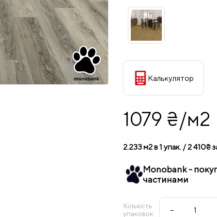
Калькулятор
1079 ₴/м2
2.233 м2 в 1 упак. / 2 410₴ з
Monobank - поку
частинами
Кількість
−
упаковок: