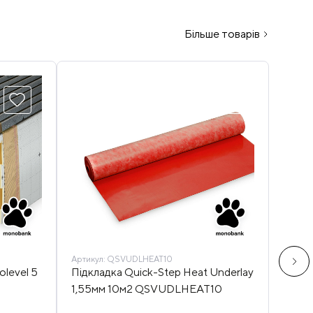
Більше товарів
Артикул:
QSVUDLHEAT10
Артику
level 5
Підкладка Quick-Step Heat Underlay
Підло
1,55мм 10м2 QSVUDLHEAT10
115 