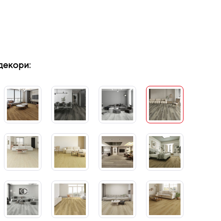
декори: