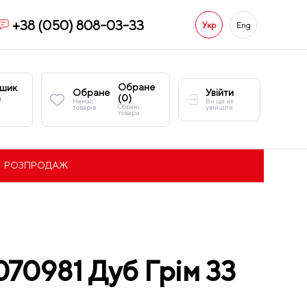
+38 (050) 808-03-33
Укр
Eng
Обране
шик
Обране
Увійти
(
0
)
)
Немає
Ви ще не
Обрані
товарів
увійшли
товари
РОЗПРОДАЖ
070981 Дуб Грім 33