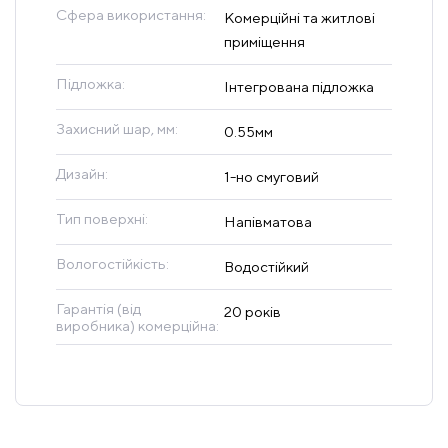
Сфера використання:
Комерційні та житлові
приміщення
Підложка:
Інтегрована підложка
Захисний шар, мм:
0.55мм
Дизайн:
1-но смуговий
Тип поверхні:
Напівматова
Вологостійкість:
Водостійкий
Гарантія (від
20 років
виробника) комерційна: