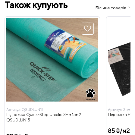
Також купують
Більше товарів
Артикул:
QSUDLUN15
Артикул:
2мм EV
Підложка Quick-Step Uniclic 3мм 15м2
Підложка EVA 
QSUDLUN15
85 ₴/м2