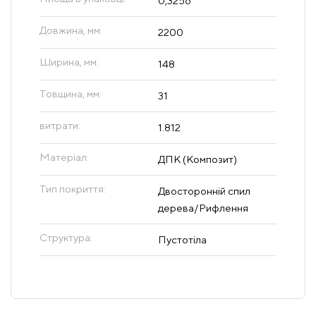
0,3256
Довжина, мм:
2200
Ширина, мм:
148
Товщина, мм:
31
витрати:
1.812
Матеріал:
ДПК (Композит)
Тип покриття:
Двосторонній спил
дерева/Рифлення
Структура:
Пустотіла