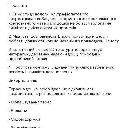
Переваги:
1. Стійкість до вологи і ультрафіолетового
випромінювання: Завдяки використанню високоякісного
композитного матеріалу, дошка не боїться вологи і не
вицвітає під дією сонячних променів.
2. Міцність і довговічність: Високі показники міцності
роблять дошку стійкою до механічних пошкоджень і зносу.
3. Естетичний вигляд: 3D текстура поверхні імітує
натуральну деревину, надаючи дошці природний і
привабливий вигляд.
4. Простота монтажу: З'єднання типу кліпса забезпечує
легкість і швидкість встановлення.
Використання:
Терасна дошка Indigo ідеально підходить для
використання в різних зовнішніх проектах, включаючи:
• Облаштування терас
• Балкони
• Садові доріжки
• Зони відпочинку