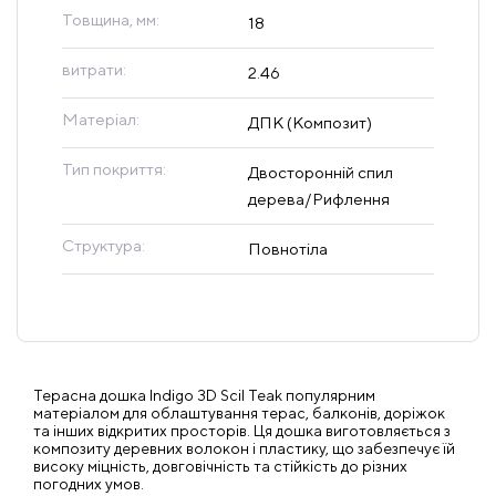
Товщина, мм:
18
витрати:
2.46
Матеріал:
ДПК (Композит)
Тип покриття:
Двосторонній спил
дерева/Рифлення
Структура:
Повнотіла
Терасна дошка Indigo 3D Scil Teak популярним
матеріалом для облаштування терас, балконів, доріжок
та інших відкритих просторів. Ця дошка виготовляється з
композиту деревних волокон і пластику, що забезпечує їй
високу міцність, довговічність та стійкість до різних
погодних умов.