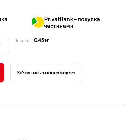
пка
PrivatBank - покупка
частинами
0.45
м²
Площа:
+
Звʼязатись з менеджером