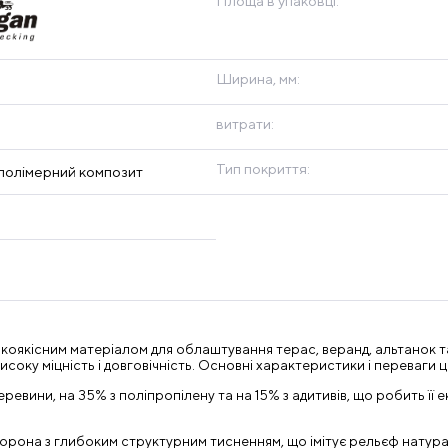
Площа в упаковці:
Ширина, мм:
витрати:
Тип покриття:
олімерний композит
коякісним матеріалом для облаштування терас, веранд, альтанок та
соку міцність і довговічність. Основні характеристики і переваги ц
еревини, на 35% з поліпропілену та на 15% з адитивів, що робить ї
орона з глибоким структурним тисненням, що імітує рельєф натура