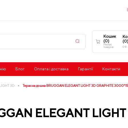
Кошик
Ко
(
0
)
(
0
Немає
0
₴
товарів
нію
Блог
Оплата і доставка
Гарантії
Контакти
•
LIGHT 3D
Терасна дошка BRUGGAN ELEGANT LIGHT 3D GRAPHITE 3000*1
UGGAN ELEGANT LIGHT