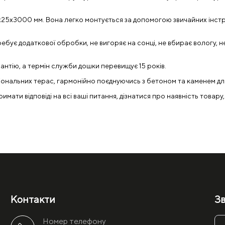
0x25x3000 мм. Вона легко монтується за допомогою звичайних інстр
бує додаткової обробки, не вигоряє на сонці, не вбирає вологу, не г
рантію, а термін служби дошки перевищує 15 років.
ціональних терас, гармонійно поєднуючись з бетоном та каменем дл
ати відповіді на всі ваші питання, дізнатися про наявність товару,
Контакти
Зв
Номер телефону