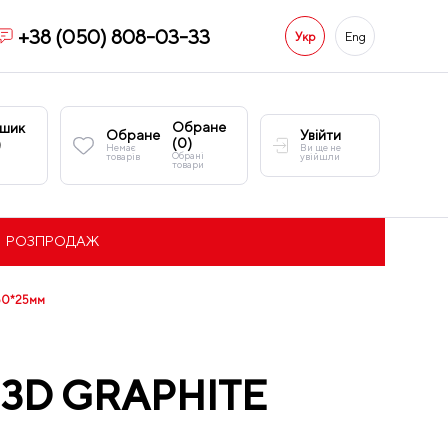
+38 (050) 808-03-33
Укр
Eng
Обране
шик
Обране
Увійти
(
0
)
)
Немає
Ви ще не
Обрані
товарів
увійшли
товари
РОЗПРОДАЖ
50*25мм
 3D GRAPHITE