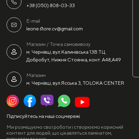
+38 (050) 808-03-33
E-mail
leone.store.cv@gmail.com
Магазин / Точка самовивозу
м. Чернівці, вул.Калинівська 13В ТЦ
Добробут, Нижня Стоянка, конт. А48,А49
Магазин
м. Чернівці, вул.Ясська 3, TOLOKA CENTER
Підписуйтесь на наші соцмережі
Ми розміщуємо свої роботи і створюємо корисний
контент для людей, що цікавляться ламінатом,
паркетом та інше