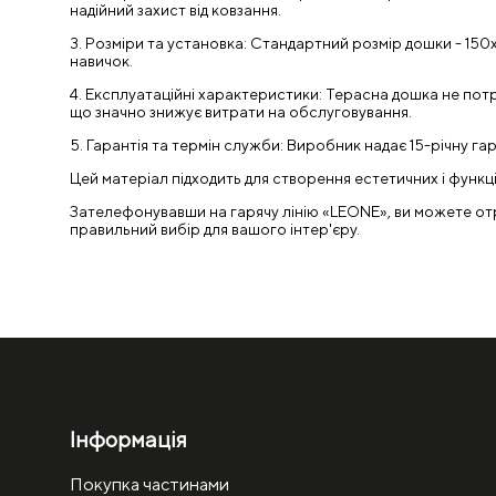
надійний захист від ковзання.
3. Розміри та установка: Стандартний розмір дошки - 15
навичок.
4. Експлуатаційні характеристики: Терасна дошка не потре
що значно знижує витрати на обслуговування.
5. Гарантія та термін служби: Виробник надає 15-річну га
Цей матеріал підходить для створення естетичних і функ
Зателефонувавши на гарячу лінію «LEONE», ви можете отрим
правильний вибір для вашого інтер'єру.
Інформація
Покупка частинами