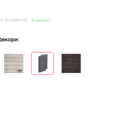
T 3D GRAPHITE
В наявності
декори:
2