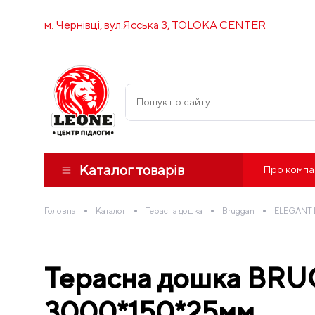
м. Чернівці, вул.Ясська 3, TOLOKA CENTER
Каталог товарів
Про компа
•
•
•
•
Головна
Каталог
Терасна дошка
Bruggan
ELEGANT 
Терасна дошка BR
3000*150*25мм