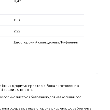
0,45
150
2.22
Двосторонній спил дерева/Рифлення
 інших відкритих просторів. Вона виготовлена з
ієї дошки включають:
ї екологічно чистою і безпечною для навколишнього
льного дерева, а інша сторона рифлена, що забезпечує