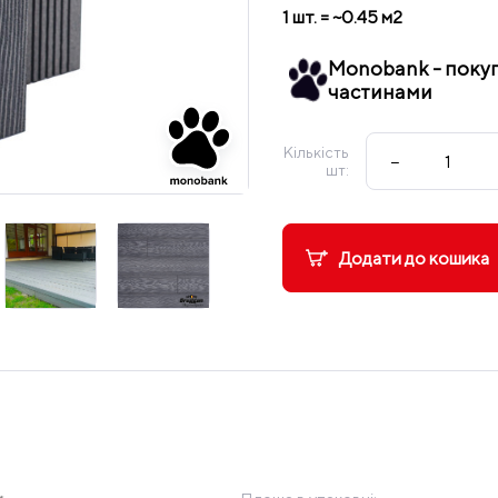
1 шт. = ~0.45 м2
Monobank - поку
частинами
Кількість
−
шт:
Додати до кошика