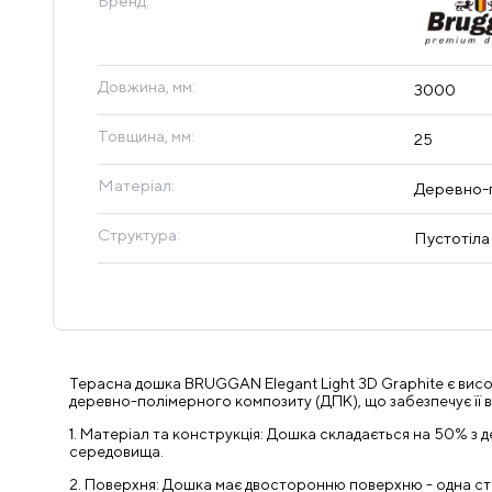
Бренд:
Довжина, мм:
3000
Товщина, мм:
25
Матеріал:
Деревно-п
Структура:
Пустотіла
Терасна дошка BRUGGAN Elegant Light 3D Graphite є висо
деревно-полімерного композиту (ДПК), що забезпечує її ви
1. Матеріал та конструкція: Дошка складається на 50% з д
середовища.
2. Поверхня: Дошка має двосторонню поверхню - одна ст