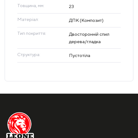
Товщина, мм:
23
Матеріал:
ДПК (Композит)
Тип покриття:
Двосторонній спил
дерева/гладка
Структура:
Пустотіла