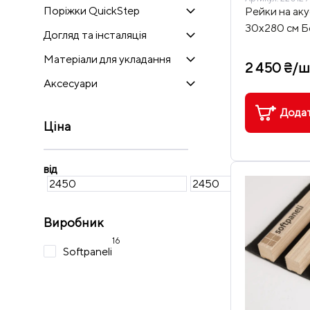
Поріжки QuickStep
Рейки на аку
30х280 см Б
Догляд та інсталяція
Матеріали для укладання
2 450 ₴/ш
Аксесуари
Додат
Ціна
від
Виробник
16
Softpaneli