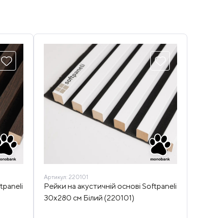
Артикул:
220101
tpaneli
Рейки на акустичній основі Softpaneli
30х280 см Білий (220101)