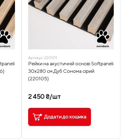
Артикул:
220105
tpaneli
Рейки на акустичній основі Softpaneli
6)
30х280 см Дуб Сонома сірий
(220105)
2 450 ₴/шт
Додати до кошика