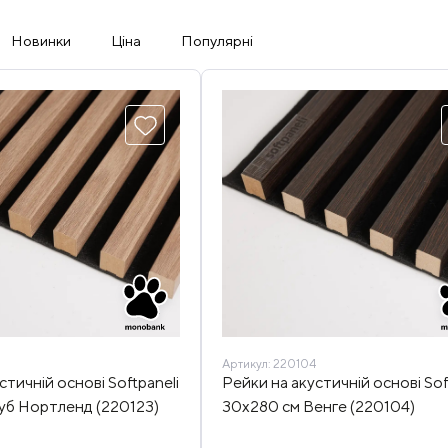
Новинки
Ціна
Популярні
Артикул:
220104
стичній основі Softpaneli
Рейки на акустичній основі Sof
уб Нортленд (220123)
30х280 см Венге (220104)