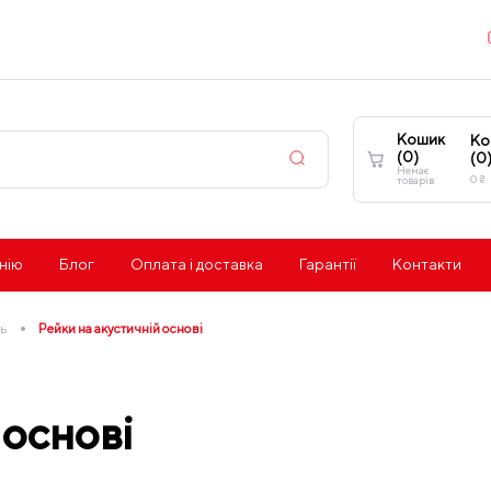
Кошик
Ко
(
0
)
(
0
Немає
0
₴
товарів
нію
Блог
Оплата і доставка
Гарантії
Контакти
•
ль
Рейки на акустичній основі
 основі