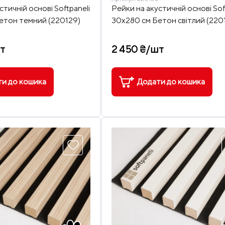
стичній основі Softpaneli
Рейки на акустичній основі Sof
етон темний (220129)
30х280 см Бетон світлий (220
т
2 450 ₴/шт
и до кошика
Додати до кошика
до