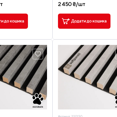
т
2 450 ₴/шт
и до кошика
Додати до кошика
Артикул:
220130