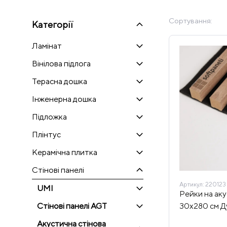
Сортування:
Категорії
Ламінат
Вінілова підлога
Терасна дошка
Інженерна дошка
Підложка
Плінтус
Керамічна плитка
Стінові панелі
Артикул:
220123
UMI
Рейки на аку
30х280 см Д
Стінові панелі AGT
Акустична стінова