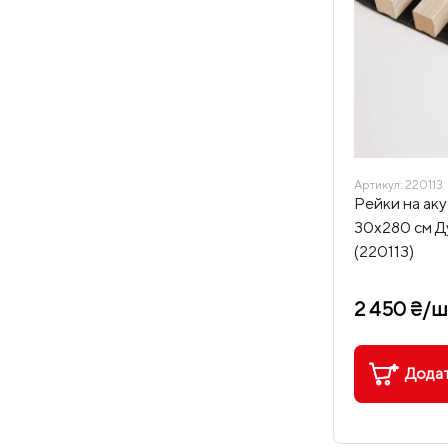
Артикул:
220113
Рейки на аку
30х280 см Д
(220113)
2 450 ₴/ш
Додат