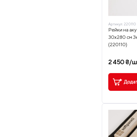
Артикул:
220110
Рейки на аку
30х280 см З
(220110)
2 450 ₴/ш
Додат