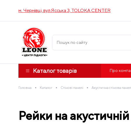
м. Чернівці, вул.Ясська 3, TOLOKA CENTER
Каталог товарів
Про компа
•
•
•
Головна
Каталог
Стінові панелі
Акустична стінова пане
Рейки на акустичній