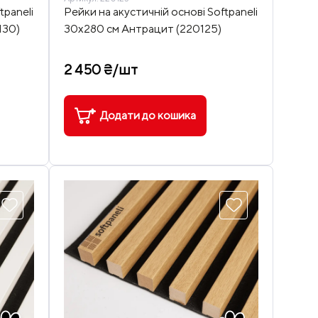
tpaneli
Рейки на акустичній основі Softpaneli
130)
30х280 см Антрацит (220125)
2 450 ₴/шт
Додати до кошика