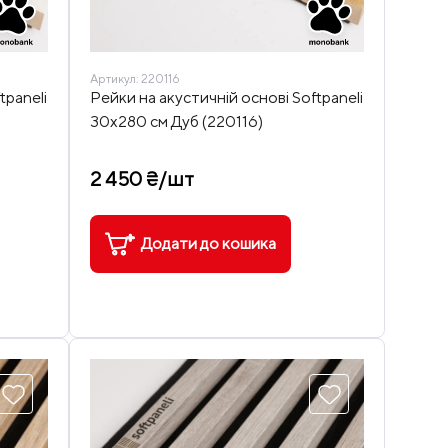
Артикул:
220116
tpaneli
Рейки на акустичній основі Softpaneli
30х280 см Дуб (220116)
2 450 ₴/шт
Додати до кошика