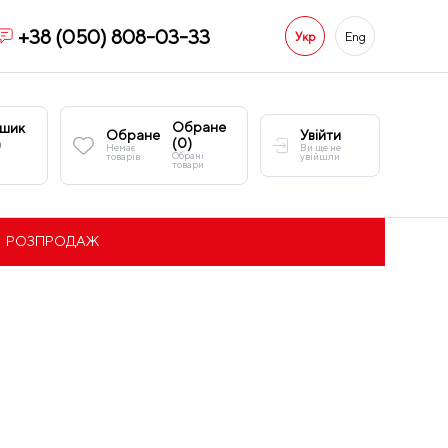
+38 (050) 808-03-33
Укр
Eng
Обране
шик
Обране
Увійти
(
0
)
)
Немає
Ви ще не
Обрані
товарів
увійшли
товари
РОЗПРОДАЖ