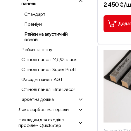
панель
2 450 ₴/ш
Стандарт
Додат
Преміум
Рейки на акустичній
основі
Рейки на стіну
Стінові панелі МДФ пласкі
Стінові панелі Super Profil
Фасадні панелі AGT
Стінові панелі Elite Decor
Паркетна дошка
Лакофарбові матеріали
Накладки для сходів з
профілем QuickStep
Артикул:
220129