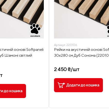
Артикул:
220106
стичній основі Softpaneli
Рейки на акустичній основі Sof
уб Шамоні світлий
30х280 см Дуб Сонома (22010
2 450 ₴/шт
т
Додати до кошика
и до кошика