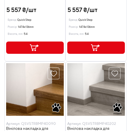
5 557 ₴/шт
5 557 ₴/шт
Бренд:
Quick Step
Бренд:
Quick Step
Розмір:
1474x136мм
Розмір:
1474x136мм
Висота, мм:
54
Висота, мм:
54
Артикул:
QSVSTRBMP40090
Артикул:
QSVSTRBMP40202
Вінілова накладка для
Вінілова накладка для