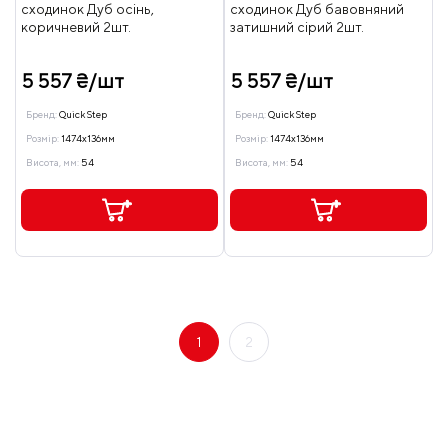
сходинок Дуб осінь,
сходинок Дуб бавовняний
коричневий 2шт.
затишний сірий 2шт.
5 557 ₴/шт
5 557 ₴/шт
Бренд:
Quick Step
Бренд:
Quick Step
Розмір:
1474x136мм
Розмір:
1474x136мм
Висота, мм:
54
Висота, мм:
54
1
2