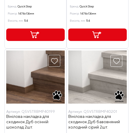
Бренд:
Quick Step
Бренд:
Quick Step
Розмір:
1474x136мм
Розмір:
1474x136мм
Висота, мм:
54
Висота, мм:
54
Артикул:
QSVSTRBMP40199
Артикул:
QSVSTRBMP40201
Вінілова накладка для
Вінілова накладка для
сходинок Дуб осінній
сходинок Дуб бавовняний
шоколад 2шт.
холодний сірий 2шт.