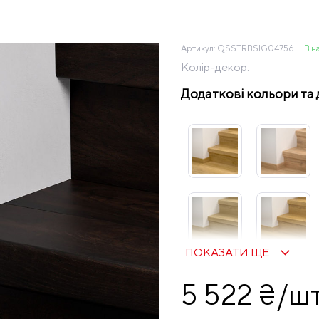
Артикул:
QSSTRBSIG04756
В н
Колір-декор:
Додаткові кольори та 
ПОКАЗАТИ ЩЕ
5 522 ₴/ш