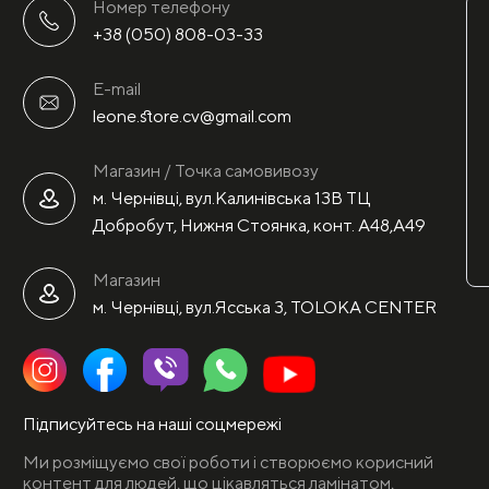
Номер телефону
+38 (050) 808-03-33
E-mail
leone.store.cv@gmail.com
Магазин / Точка самовивозу
м. Чернівці, вул.Калинівська 13В ТЦ
Добробут, Нижня Стоянка, конт. А48,А49
Магазин
м. Чернівці, вул.Ясська 3, TOLOKA CENTER
Підписуйтесь на наші соцмережі
Ми розміщуємо свої роботи і створюємо корисний
контент для людей, що цікавляться ламінатом,