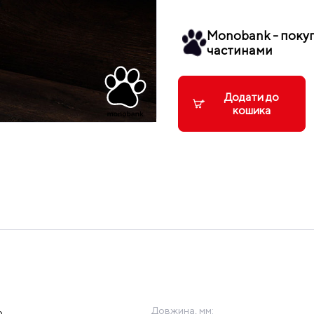
Monobank - поку
частинами
Додати до
кошика
Довжина, мм:
p