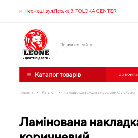
м. Чернівці, вул.Ясська 3, TOLOKA CENTER
Каталог товарів
Про компа
•
•
Головна
Каталог
Накладки для сходів з профілем QuickStep
Ламінована накладка
коричневий