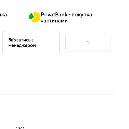
пка
PrivatBank - покупка
частинами
Звʼязатись з
−
+
менеджером
1341