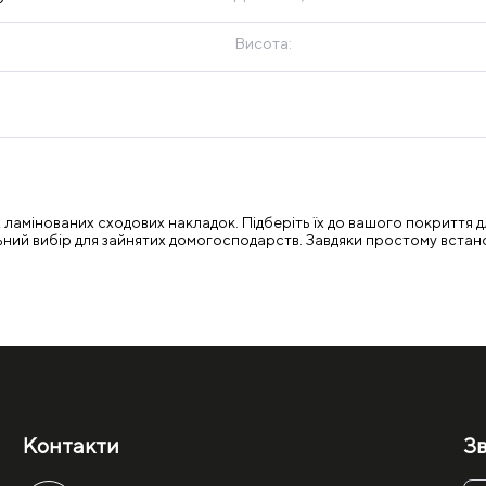
Висота:
ламінованих сходових накладок. Підберіть їх до вашого покриття дл
деальний вибір для зайнятих домогосподарств. Завдяки простому вст
Контакти
Зв