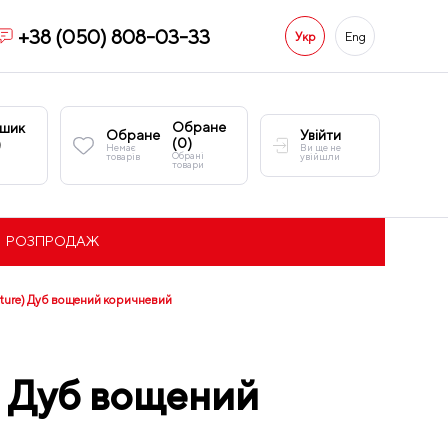
+38 (050) 808-03-33
Укр
Eng
Обране
шик
Обране
Увійти
(
0
)
)
Немає
Ви ще не
Обрані
товарів
увійшли
товари
РОЗПРОДАЖ
pture) Дуб вощений коричневий
) Дуб вощений