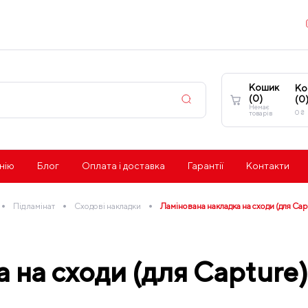
Кошик
Ко
(
0
)
(
0
Немає
0
₴
товарів
нію
Блог
Оплата і доставка
Гарантії
Контакти
•
•
•
Під ламінат
Сходові накладки
Ламінована накладка на сходи (для Ca
 на сходи (для Capture