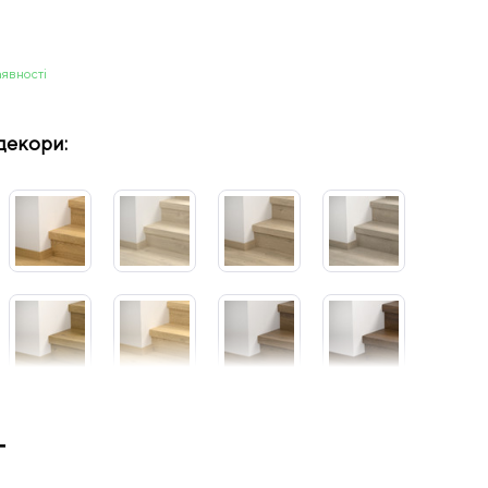
аявності
декори:
т