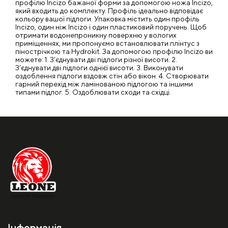
профілю Incizo бажаної форми за допомогою ножа Incizo,
який входить до комплекту. Профіль ідеально відповідає
кольору вашої підлоги. Упаковка містить один профіль
Incizo, один ніж Incizo і один пластиковий поручень. Щоб
отримати водонепроникну поверхню у вологих
приміщеннях, ми пропонуємо встановлювати плінтус з
пінострічкою та Hydrokit. За допомогою профілю Incizo ви
можете: 1. З’єднувати дві підлоги різної висоти. 2.
З’єднувати дві підлоги однієї висоти. 3. Виконувати
оздоблення підлоги вздовж стін або вікон. 4. Створювати
гарний перехід між ламінованою підлогою та іншими
типами підлог. 5. Оздоблювати сходи та східці.
Інформація