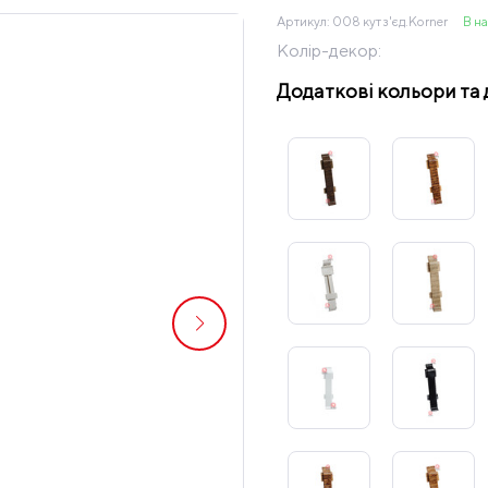
Артикул:
008 кут з'єд.Korner
В н
Колір-декор:
Додаткові кольори та 