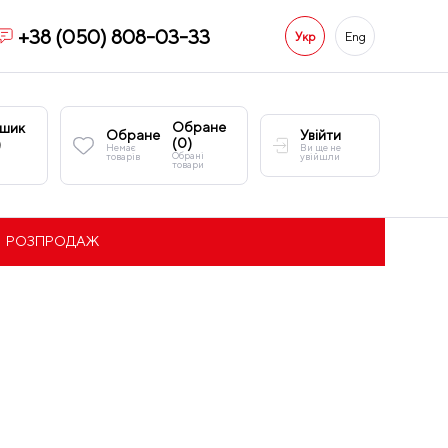
+38 (050) 808-03-33
Укр
Eng
Обране
шик
Обране
Увійти
(
0
)
)
Немає
Ви ще не
Обрані
товарів
увійшли
товари
РОЗПРОДАЖ