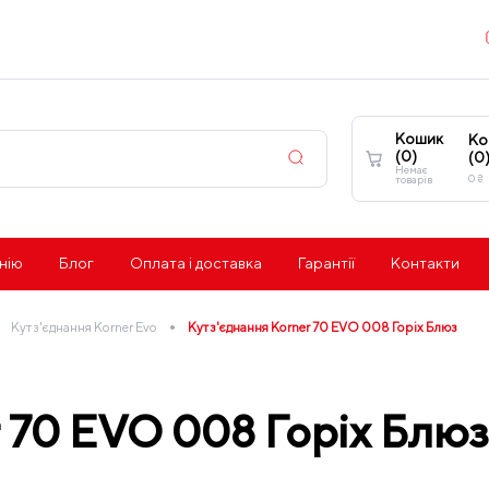
Кошик
Ко
(
0
)
(
0
Немає
0
₴
товарів
нію
Блог
Оплата і доставка
Гарантії
Контакти
•
Кут з'єднання Korner Evo
Кут з'єднання Korner 70 EVO 008 Горіх Блюз
r 70 EVO 008 Горіх Блюз