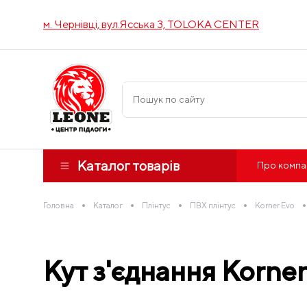
м. Чернівці, вул.Ясська 3, TOLOKA CENTER
Каталог товарів
Про компа
•
•
•
•
•
Головна
Каталог
Плінтус
ПВХ плінтус
Korner Evo
Кут з'єднання Korne