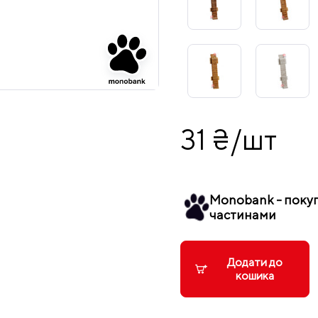
31 ₴/шт
Monobank - поку
частинами
Додати до
кошика