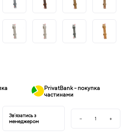
пка
PrivatBank - покупка
частинами
Звʼязатись з
−
+
менеджером