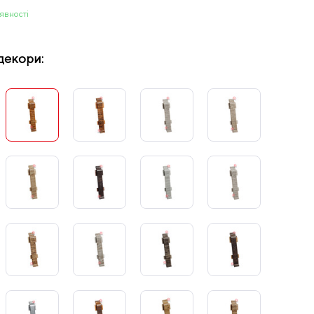
аявності
декори: