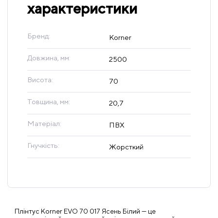
характеристики
Бренд:
Korner
Довжина, мм:
2500
Висота:
70
Товщина, мм:
20,7
Матеріал:
ПВХ
Гнучкість:
Жорсткий
Плінтус Korner EVO 70 017 Ясень Білий — це