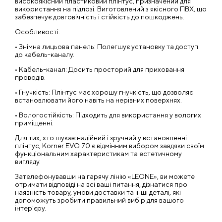
високоякісний пластиковий плінтус, призначений для
використання на підлозі. Виготовлений з якісного ПВХ, що
забезпечує довговічність і стійкість до пошкоджень.
Особливості:
• Знімна лицьова панель: Полегшує установку та доступ
до кабель-каналу.
• Кабель-канал: Досить просторий для приховання
проводів.
• Гнучкість: Плінтус має хорошу гнучкість, що дозволяє
встановлювати його навіть на нерівних поверхнях.
• Вологостійкість: Підходить для використання у вологих
приміщенні.
Для тих, хто шукає надійний і зручний у встановленні
плінтус, Korner EVO 70 є відмінним вибором завдяки своїм
функціональним характеристикам та естетичному
вигляду.
Зателефонувавши на гарячу лінію «LEONE», ви можете
отримати відповіді на всі ваші питання, дізнатися про
наявність товару, умови доставки та інші деталі, які
допоможуть зробити правильний вибір для вашого
інтер'єру.