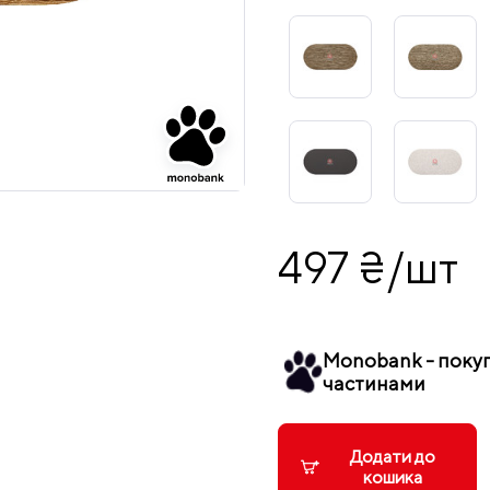
497 ₴/шт
Monobank - поку
частинами
Додати до
кошика