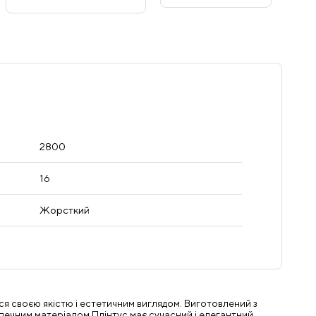
2800
16
Жорсткий
ся своєю якістю і естетичним виглядом. Виготовлений з
безпечним матеріалом.Плінтус має сучасний і елегантний