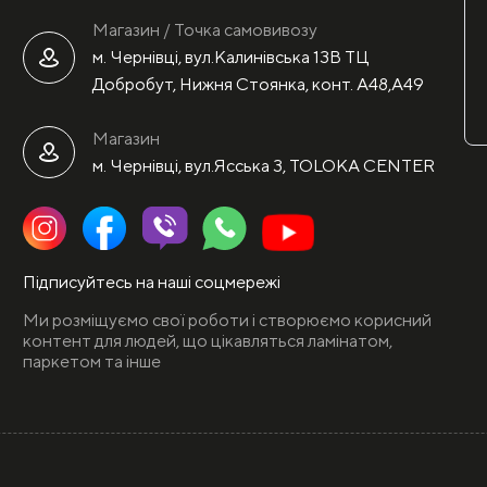
Магазин / Точка самовивозу
м. Чернівці, вул.Калинівська 13В ТЦ
Добробут, Нижня Стоянка, конт. А48,А49
Магазин
м. Чернівці, вул.Ясська 3, TOLOKA CENTER
Підписуйтесь на наші соцмережі
Ми розміщуємо свої роботи і створюємо корисний
контент для людей, що цікавляться ламінатом,
паркетом та інше