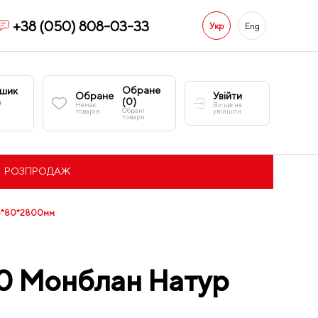
+38 (050) 808-03-33
Укр
Eng
Обране
шик
Обране
Увійти
(
0
)
)
Немає
Ви ще не
Обрані
товарів
увійшли
товари
РОЗПРОДАЖ
 16*80*2800мм
80 Монблан Натур