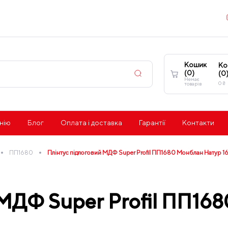
Кошик
Ко
(
0
)
(
0
Немає
0
₴
товарів
нію
Блог
Оплата і доставка
Гарантії
Контакти
•
•
ПП1680
Плінтус підлоговий МДФ Super Profil ПП1680 Монблан Натур
 МДФ Super Profil ПП16