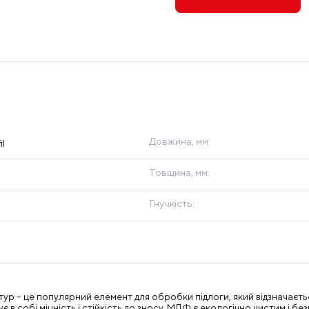
Довжина, мм:
l
Товщина, мм:
Гнучкість:
ур – це популярний елемент для обробки підлоги, який відзначаєть
є в собі міцність і стійкість до зносу. МДФ є екологічно чистим і 