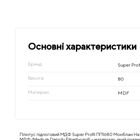
Основні характеристики
Бренд:
Super Profi
Висота:
80
Матеріал:
MDF
Плінтус підлоговий МДФ Super Profil ПП1680 Монблан Нат
МДФ (Medium Density Fiberboard) – матеріалу, який поєдну