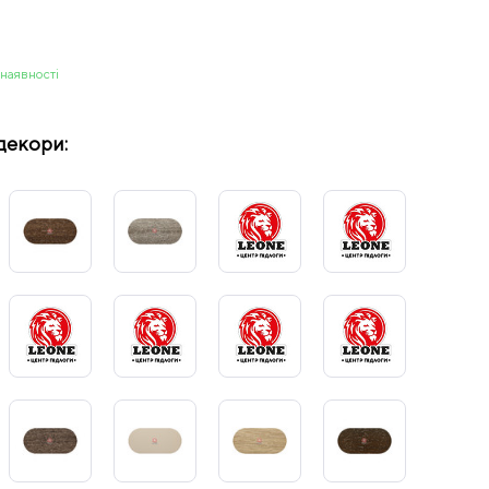
 наявності
декори: