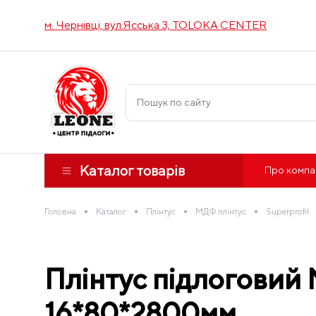
м. Чернівці, вул.Ясська 3, TOLOKA CENTER
Каталог товарів
Про компа
•
•
•
•
Головна
Каталог
Плінтус
МДФ плінтус
Superprofil
Плінтус підлоговий
16*80*2800мм