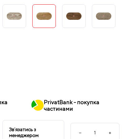
пка
PrivatBank - покупка
частинами
Звʼязатись з
−
+
менеджером