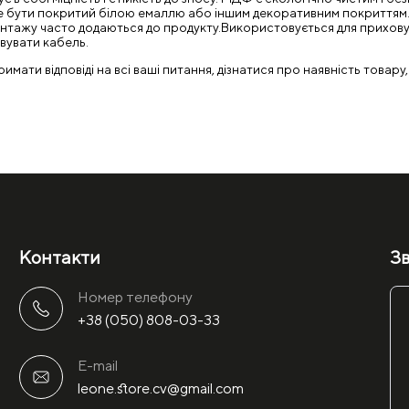
н може бути покритий білою емаллю або іншим декоративним покритт
монтажу часто додаються до продукту.Використовується для прихову
вувати кабель.
ати відповіді на всі ваші питання, дізнатися про наявність товару,
Контакти
Зв
Номер телефону
+38 (050) 808-03-33
E-mail
leone.store.cv@gmail.com