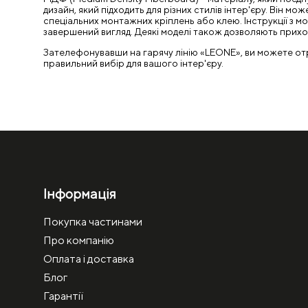
дизайн, який підходить для різних стилів інтер'єру. Ві
спеціальних монтажних кріплень або клею. Інструкції з 
завершений вигляд. Деякі моделі також дозволяють прихо
Зателефонувавши на гарячу лінію «LEONE», ви можете отрим
правильний вибір для вашого інтер'єру.
Інформація
Покупка частинами
Про компанію
Оплата і доставка
Блог
Гарантії