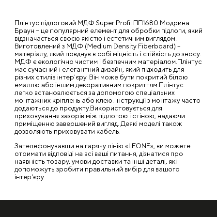
Плінтус підлоговий МДФ Super Profil ПП1680 Модрина
Браун – це популярний елемент для обробки підлоги, який
відзначається своєю якістю і естетичним виглядом.
Виготовлений з МДФ (Medium Density Fiberboard) –
матеріалу, який поєднує в собі міцність і стійкість до зносу.
МДФ є екологічно чистим і безпечним матеріалом.Плінтус
має сучасний і елегантний дизайн, який підходить для
різних стилів інтер'єру. Він може бути покритий білою
емаллю або іншим декоративним покриттям.Плінтус
легко встановлюється за допомогою спеціальних
монтажних кріплень або клею. Інструкції з монтажу часто
додаються до продукту.Використовується для
приховування зазорів між підлогою і стіною, надаючи
приміщенню завершений вигляд. Деякі моделі також
дозволяють приховувати кабель.
Зателефонувавши на гарячу лінію «LEONE», ви можете
отримати відповіді на всі ваші питання, дізнатися про
наявність товару, умови доставки та інші деталі, які
допоможуть зробити правильний вибір для вашого
інтер'єру.