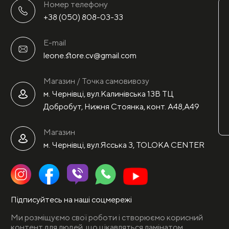
Номер телефону
+38 (050) 808-03-33
E-mail
leone.store.cv@gmail.com
Магазин / Точка самовивозу
м. Чернівці, вул.Калинівська 13В ТЦ
Добробут, Нижня Стоянка, конт. А48,А49
Магазин
м. Чернівці, вул.Ясська 3, TOLOKA CENTER
Підписуйтесь на наші соцмережі
Ми розміщуємо свої роботи і створюємо корисний
контент для людей, що цікавляться ламінатом,