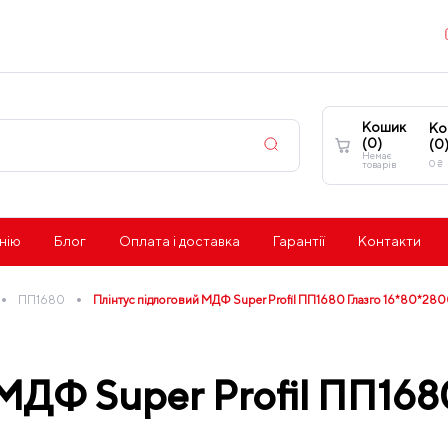
Кошик
Ко
(
0
)
(
0
Немає
0
₴
товарів
нію
Блог
Оплата і доставка
Гарантії
Контакти
•
•
ПП1680
Плінтус підлоговий МДФ Super Profil ПП1680 Глазго 16*80*28
МДФ Super Profil ПП168