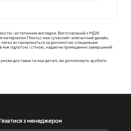
 якістю і естетичним виглядом. Виготовлений з МДФ
ним матеріалом.Плінтус має сучасний і елегантний дизайн,
ус легко встановлюється за допомогою спеціальних
ів між підлогою і стіною, надаючи приміщенню завершений
 умови доставки та інші деталі, які допоможуть зробити
'язатися з менеджером