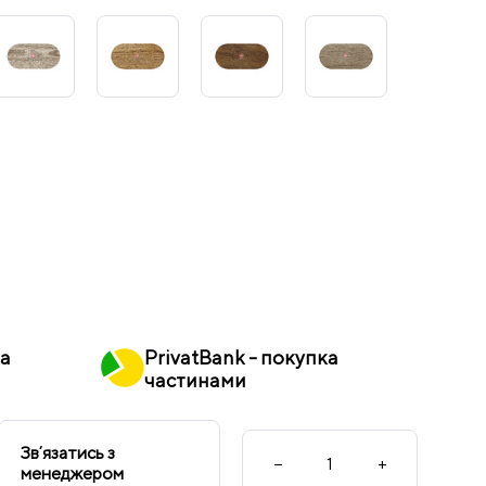
ка
PrivatBank - покупка
частинами
Звʼязатись з
−
+
менеджером