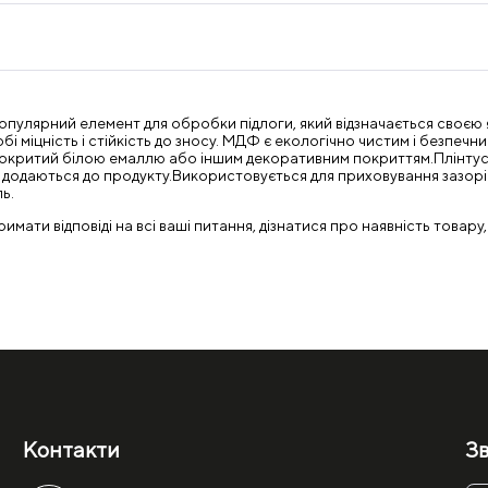
популярний елемент для обробки підлоги, який відзначається своєю
обі міцність і стійкість до зносу. МДФ є екологічно чистим і безпеч
ути покритий білою емаллю або іншим декоративним покриттям.Плінт
о додаються до продукту.Використовується для приховування зазор
ь.
ати відповіді на всі ваші питання, дізнатися про наявність товару,
Контакти
Зв