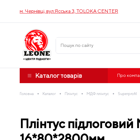
м. Чернівці, вул.Ясська 3, TOLOKA CENTER
Каталог товарів
Про компа
•
•
•
•
Головна
Каталог
Плінтус
МДФ плінтус
Superprofil
Плінтус підлоговий 
16*80*2800мм