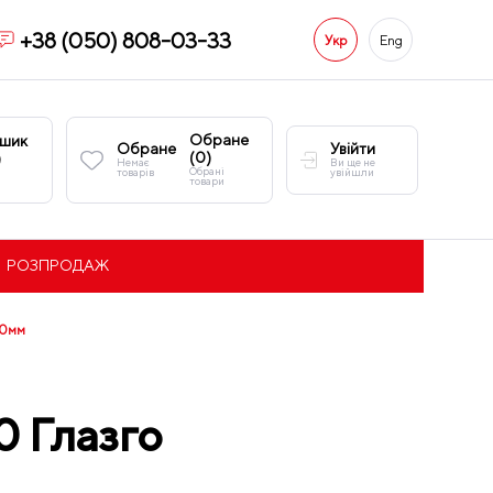
+38 (050) 808-03-33
Укр
Eng
Обране
шик
Обране
Увійти
(
0
)
)
Немає
Ви ще не
Обрані
товарів
увійшли
товари
РОЗПРОДАЖ
00мм
0 Глазго