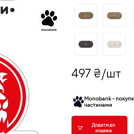
497 ₴/шт
Monobank - покуп
частинами
Додати до
кошика