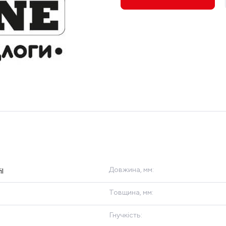
Довжина, мм:
l
Товщина, мм:
Гнучкість: