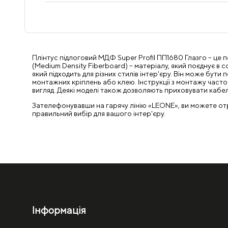
Плінтус підлоговий МДФ Super Profil ПП1680 Глазго – це 
(Medium Density Fiberboard) – матеріалу, який поєднує в с
який підходить для різних стилів інтер'єру. Він може б
монтажних кріплень або клею. Інструкції з монтажу част
вигляд. Деякі моделі також дозволяють приховувати кабел
Зателефонувавши на гарячу лінію «LEONE», ви можете отрим
правильний вибір для вашого інтер'єру.
Інформація