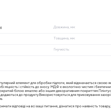
Довжина, мм:
l
Товщина, мм:
Гнучкість:
опулярний елемент для обробки підлоги, який відзначається своєю 
обі міцність і стійкість до зносу. МДФ є екологічно чистим і безпеч
ути покритий білою емаллю або іншим декоративним покриттям.Плінт
о додаються до продукту.Використовується для приховування зазор
ь.
ати відповіді на всі ваші питання, дізнатися про наявність товару,