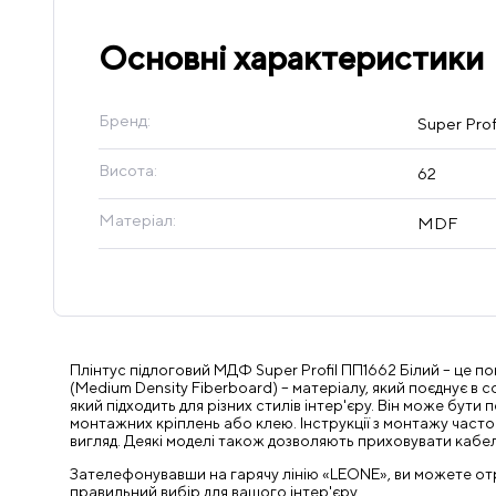
Основні характеристики
Бренд:
Super Profi
Висота:
62
Матеріал:
MDF
Плінтус підлоговий МДФ Super Profil ПП1662 Білий – це п
(Medium Density Fiberboard) – матеріалу, який поєднує в с
який підходить для різних стилів інтер'єру. Він може б
монтажних кріплень або клею. Інструкції з монтажу част
вигляд. Деякі моделі також дозволяють приховувати кабел
Зателефонувавши на гарячу лінію «LEONE», ви можете отрим
правильний вибір для вашого інтер'єру.