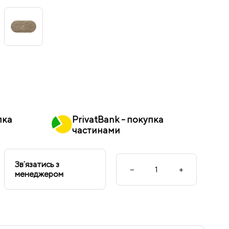
пка
PrivatBank - покупка
частинами
Звʼязатись з
−
+
менеджером