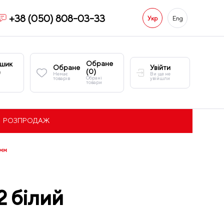
+38 (050) 808-03-33
Укр
Eng
Обране
шик
Обране
Увійти
(
0
)
)
Немає
Ви ще не
Обрані
товарів
увійшли
товари
РОЗПРОДАЖ
0мм
2 білий