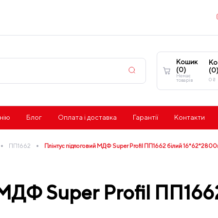
Кошик
Ко
(
0
)
(
0
Немає
0
₴
товарів
нію
Блог
Оплата і доставка
Гарантії
Контакти
•
•
ПП1662
Плінтус підлоговий МДФ Super Profil ПП1662 білий 16*62*280
МДФ Super Profil ПП166