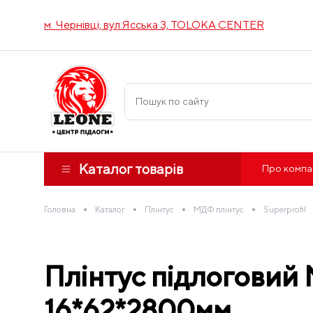
м. Чернівці, вул.Ясська 3, TOLOKA CENTER
Каталог товарів
Про компа
•
•
•
•
Головна
Каталог
Плінтус
МДФ плінтус
Superprofil
Плінтус підлоговий 
16*62*2800мм