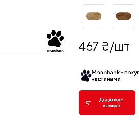
467 ₴/шт
Monobank - поку
частинами
Додати до
кошика