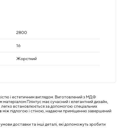
2800
16
Жорсткий
якістю і естетичним виглядом. Виготовлений з МДФ
ним матеріалом.Плінтус має сучасний і елегантний дизайн,
ус легко встановлюється за допомогою спеціальних
ів між підлогою і стіною, надаючи приміщенню завершений
 умови доставки та інші деталі, які допоможуть зробити