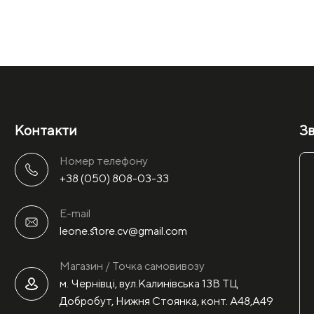
Контакти
Зв
Номер телефону
+38 (050) 808-03-33
E-mail
leone.store.cv@gmail.com
Магазин / Точка самовивозу
м. Чернівці, вул.Калинівська 13В ТЦ
Добробут, Нижня Стоянка, конт. А48,А49