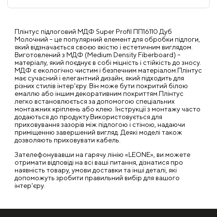
Плінтус підлоговий МДФ Super Profil ПП16110 Дуб
Молочний – це популярний елемент для обробки підлоги,
який відзначається своєю якістю і естетичним виглядом.
Виготовлений з МДФ (Medium Density Fiberboard) –
матеріалу, який поєднує в собі міцність і стійкість до зносу.
МДФ є екологічно чистим і безпечним матеріалом.Плінтус
має сучасний і елегантний дизайн, який підходить для
різних стилів інтер'єру. Він може бути покритий білою
емаллю або іншим декоративним покриттям.Плінтус
легко встановлюється за допомогою спеціальних
монтажних кріплень або клею. Інструкції з монтажу часто
додаються до продукту.Використовується для
приховування зазорів між підлогою і стіною, надаючи
приміщенню завершений вигляд. Деякі моделі також
дозволяють приховувати кабель.
Зателефонувавши на гарячу лінію «LEONE», ви можете
отримати відповіді на всі ваші питання, дізнатися про
наявність товару, умови доставки та інші деталі, які
допоможуть зробити правильний вибір для вашого
інтер'єру.