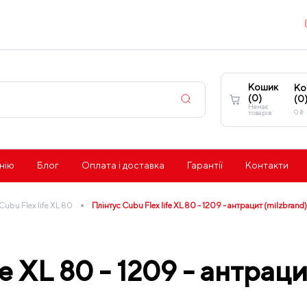
Кошик
Ко
(
0
)
(
0
Немає
0
₴
товарів
нію
Блог
Оплата і доставка
Гарантії
Контакти
•
Cubu Flex life XL 80
Плінтус Cubu Flex life XL 80 - 1209 - антрацит (milzbrand)
e XL 80 - 1209 - антраци