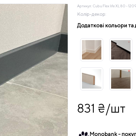
Артикул:
Cubu Flex life XL 80 - 120
Колір-декор:
Додаткові кольори та 
831 ₴/шт
Monobank - поку