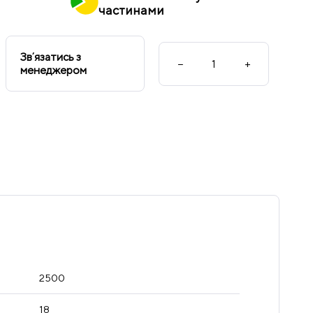
частинами
Звʼязатись з
−
+
менеджером
2500
18