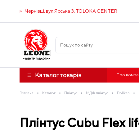
м. Чернівці, вул.Ясська 3, TOLOKA CENTER
Каталог товарів
Про компа
•
•
•
•
•
Головна
Каталог
Плінтус
МДФ плінтус
Döllken
Плінтус Cubu Flex lif