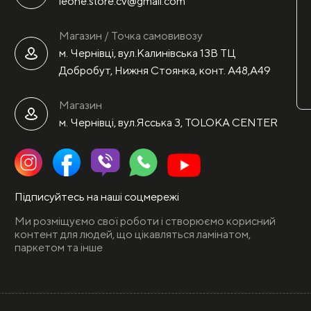
leone.store.cv@gmail.com
Магазин / Точка самовивозу
м. Чернівці, вул.Калинівська 13В ТЦ
Добробут, Нижня Стоянка, конт. А48,А49
Магазин
м. Чернівці, вул.Ясська 3, TOLOKA CENTER
Підписуйтесь на наші соцмережі
Ми розміщуємо свої роботи і створюємо корисний
контент для людей, що цікавляться ламінатом,
паркетом та інше