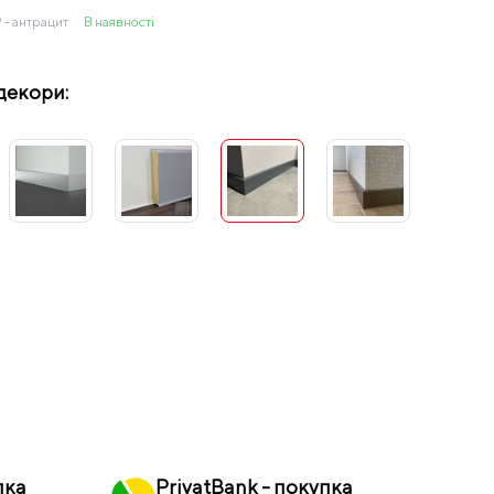
9 - антрацит
В наявності
декори:
пка
PrivatBank - покупка