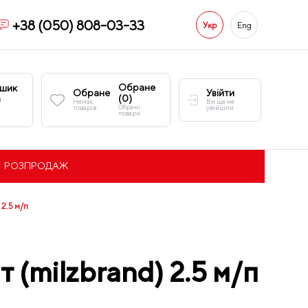
+38 (050) 808-03-33
Укр
Eng
Обране
шик
Обране
Увійти
(
0
)
)
Немає
Ви ще не
Обрані
товарів
увійшли
товари
РОЗПРОДАЖ
 2.5 м/п
т (milzbrand) 2.5 м/п