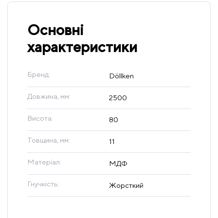
Основні
характеристики
Бренд:
Döllken
Довжина, мм:
2500
Висота:
80
Товщина, мм:
11
Матеріал:
МДФ
Гнучкість:
Жорсткий