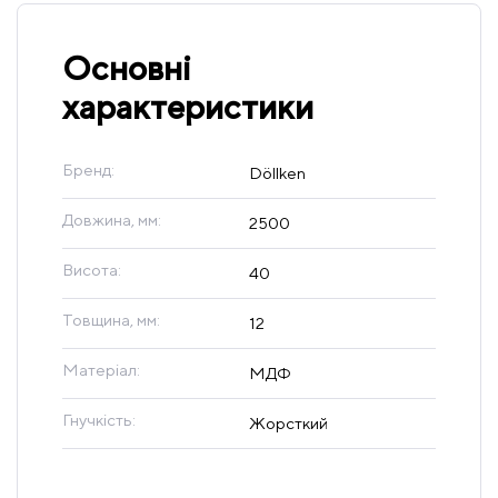
Основні
характеристики
Бренд:
Döllken
Довжина, мм:
2500
Висота:
40
Товщина, мм:
12
Матеріал:
МДФ
Гнучкість:
Жорсткий