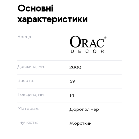
Основні
характеристики
Бренд:
Довжина, мм:
2000
Висота:
69
Товщина, мм:
14
Матеріал:
Дюрополімер
Гнучкість:
Жорсткий