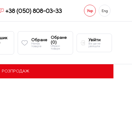
+38 (050) 808-03-33
Укр
Eng
Обране
шик
Обране
Увійти
(
0
)
)
Немає
Ви ще не
Обрані
товарів
увійшли
товари
РОЗПРОДАЖ