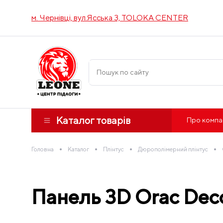
м. Чернівці, вул.Ясська 3, TOLOKA CENTER
Каталог товарів
Про компа
•
•
•
•
Головна
Каталог
Плінтус
Дюрополімерний плінтус
Панель 3D Orac Dec