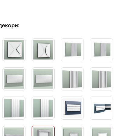
декори: