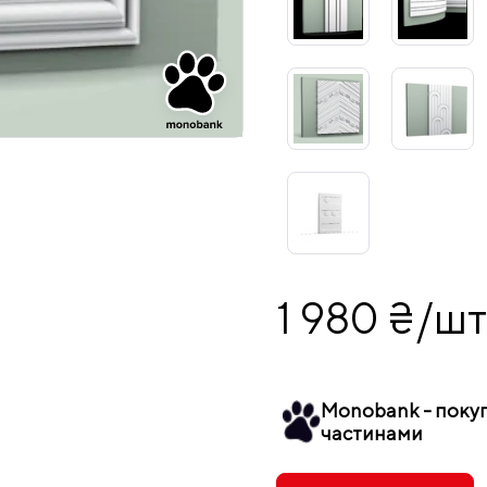
1 980 ₴/шт
Monobank - поку
частинами