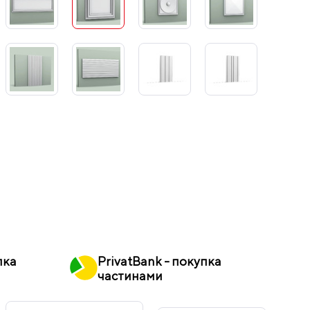
пка
PrivatBank - покупка
частинами