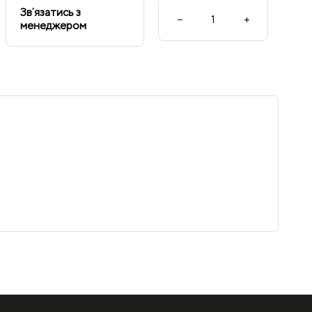
Звʼязатись з
−
+
менеджером