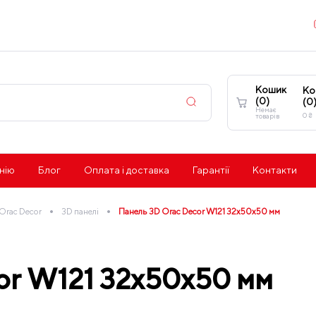
Кошик
Ко
(
0
)
(
0
Немає
0
₴
товарів
нію
Блог
Оплата і доставка
Гарантії
Контакти
•
•
Orac Decor
3D панелі
Панель 3D Orac Decor W121 32x50x50 мм
or W121 32x50x50 мм