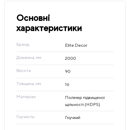
Основні
характеристики
Бренд:
Elite Decor
Довжина, мм:
2000
Висота:
90
Товщина, мм:
16
Матеріал:
Полімер підвищеної
щільності (HDPS)
Гнучкість:
Гнучкий