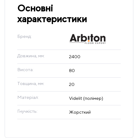
Основні
характеристики
Бренд:
Довжина, мм:
2400
Висота:
80
Товщина, мм:
20
Матеріал:
Videlit (полімер)
Гнучкість:
Жорсткий