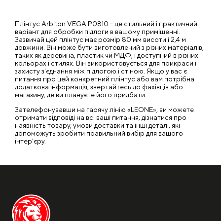
Плінтус Arbiton VEGA P0810 - це стильний і практичний
варіант для обробки підлоги в вашому приміщенні.
Зазвичай цей плінтус має розмір 80 мм висоти і 2,4 м
довжини. Він може бути виготовлений з різних матеріалів,
таких як деревина, пластик чи МДФ, і доступний в різних
кольорах і стилях. Він використовується для прикраси і
захисту з'єднання між підлогою і стіною. Якщо у вас є
питання про цей конкретний плінтус або вам потрібна
додаткова інформація, звертайтесь до фахівців або
магазину, де ви плануєте його придбати.
Зателефонувавши на гарячу лінію «LEONE», ви можете
отримати відповіді на всі ваші питання, дізнатися про
наявність товару, умови доставки та інші деталі, які
допоможуть зробити правильний вибір для вашого
інтер'єру.