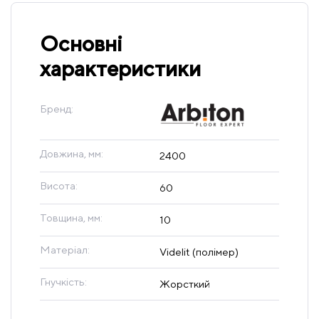
Основні
характеристики
Бренд:
Довжина, мм:
2400
Висота:
60
Товщина, мм:
10
Матеріал:
Videlit (полімер)
Гнучкість:
Жорсткий