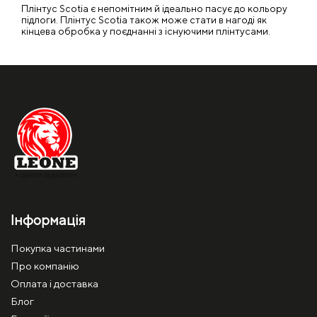
Плінтус Scotia є непомітним й ідеально пасує до кольору
підлоги. Плінтус Scotia також може стати в нагоді як
кінцева обробка у поєднанні з існуючими плінтусами.
Інформація
Покупка частинами
Про компанію
Оплата і доставка
Блог