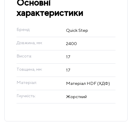
Основні
характеристики
Бренд:
Quick Step
Довжина, мм:
2400
Висота:
17
Товщина, мм:
17
Матеріал:
Матеріал HDF (ХДФ)
Гнучкість:
Жорсткий