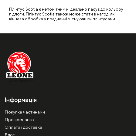
Плінтус Scotia є непомітним й ідеально пасує до кольору
підлоги. Плінтус Scotia також може стати в нагоді як
кінцева обробка у поєднанні з існуючими плінтусами.
Інформація
Покупка частинами
Про компанію
Оплата і доставка
Блог