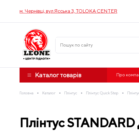
м. Чернівці, вул.Ясська 3, TOLOKA CENTER
Каталог товарів
Про компа
•
•
•
•
Головна
Каталог
Плінтус
Плінтус Quick Step
Плінту
Плінтус STANDARD Д