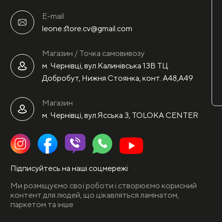
E-mail
leone.store.cv@gmail.com
Магазин / Точка самовивозу
м. Чернівці, вул.Калинівська 13В ТЦ
Добробут, Нижня Стоянка, конт. А48,А49
Магазин
м. Чернівці, вул.Ясська 3, TOLOKA CENTER
Підписуйтесь на наші соцмережі
Ми розміщуємо свої роботи і створюємо корисний
контент для людей, що цікавляться ламінатом,
паркетом та інше