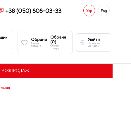
+38 (050) 808-03-33
Укр
Eng
Обране
шик
Обране
Увійти
(
0
)
)
Немає
Ви ще не
Обрані
товарів
увійшли
товари
РОЗПРОДАЖ
околад