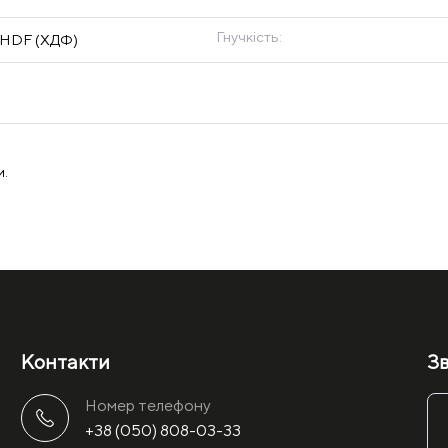
Гнучкість:
 HDF (ХДФ)
и.
Контакти
Зв
Номер телефону
+38 (050) 808-03-33