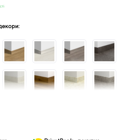
сті
декори: