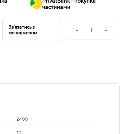
пка
PrivatBank - покупка
частинами
Звʼязатись з
−
+
менеджером
2400
12