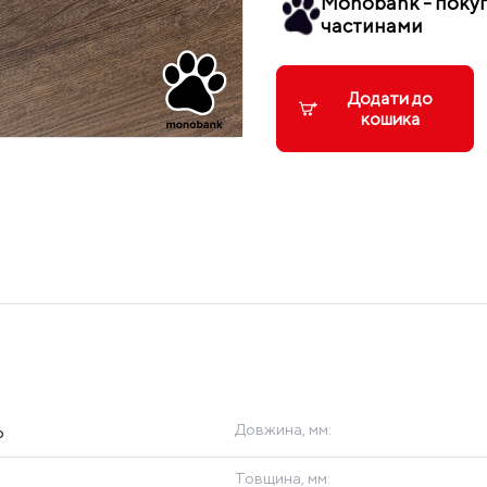
Monobank - поку
частинами
Додати до
кошика
Довжина, мм:
p
Товщина, мм: