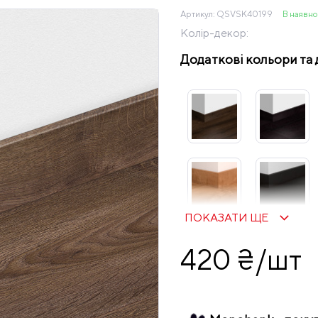
Артикул:
QSVSK40199
В наявно
Колір-декор:
Додаткові кольори та 
ПОКАЗАТИ ЩЕ
420 ₴/шт