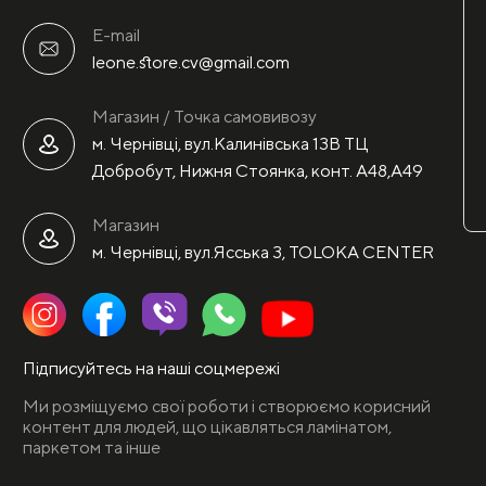
E-mail
leone.store.cv@gmail.com
Магазин / Точка самовивозу
м. Чернівці, вул.Калинівська 13В ТЦ
Добробут, Нижня Стоянка, конт. А48,А49
Магазин
м. Чернівці, вул.Ясська 3, TOLOKA CENTER
Підписуйтесь на наші соцмережі
Ми розміщуємо свої роботи і створюємо корисний
контент для людей, що цікавляться ламінатом,
паркетом та інше