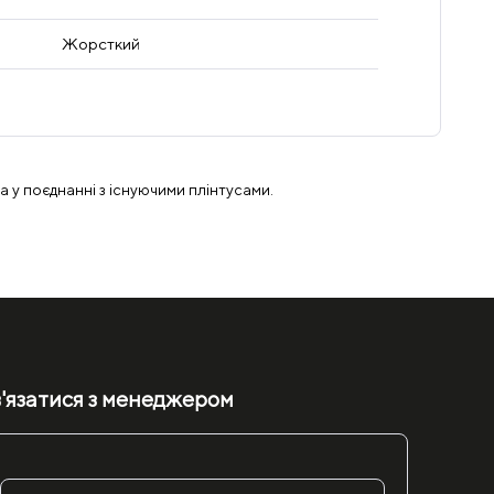
Жорсткий
а у поєднанні з існуючими плінтусами.
'язатися з менеджером