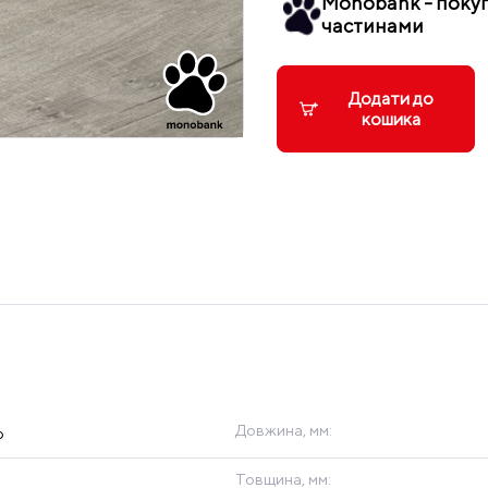
Monobank - поку
частинами
Додати до
кошика
Довжина, мм:
p
Товщина, мм: