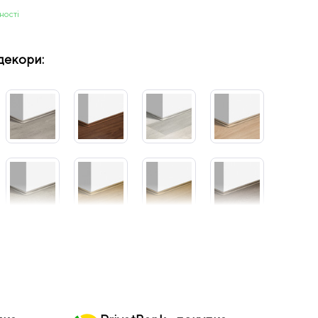
ності
декори: