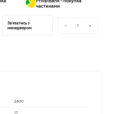
пка
PrivatBank - покупка
частинами
Звʼязатись з
−
+
менеджером
2400
17