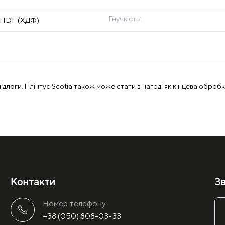
Гнучкість:
 HDF (ХДФ)
підлоги. Плінтус Scotia також може стати в нагоді як кінцева обробк
Контакти
Зв
Номер телефону
+38 (050) 808-03-33