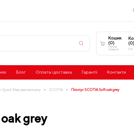
Кошик
Ко
(
0
)
(
0
Немає
0
₴
товарів
нію
Блог
Оплата і доставка
Гарантії
Контакти
•
•
с Quick Step для ламінату
SCOTIA
Плінтус SCOTIA Soft oak grey
 oak grey