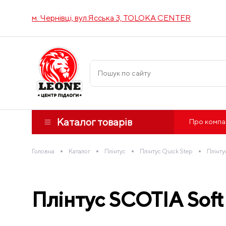
м. Чернівці, вул.Ясська 3, TOLOKA CENTER
Каталог товарів
Про компа
•
•
•
•
Головна
Каталог
Плінтус
Плінтус Quick Step
Плінту
Плінтус SCOTIA Soft