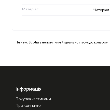
Матеріал:
Матеріал
Плінтус Scotia є непомітним й ідеально пасує до кольору 
Інформація
Покупка частинами
Про компанію