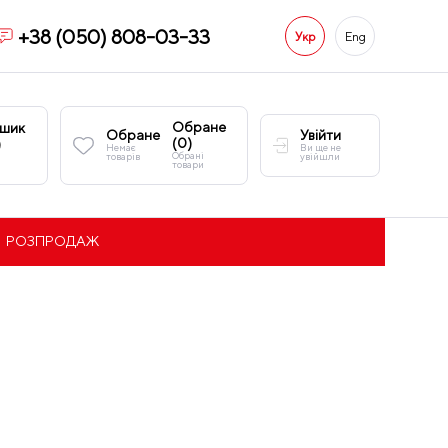
+38 (050) 808-03-33
Укр
Eng
Обране
шик
Обране
Увійти
(
0
)
)
Немає
Ви ще не
Обрані
товарів
увійшли
товари
РОЗПРОДАЖ