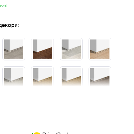
ності
декори: