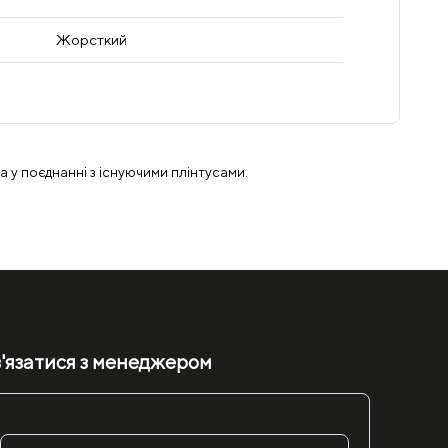
Жорсткий
а у поєднанні з існуючими плінтусами.
'язатися з менеджером