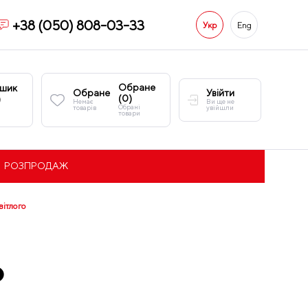
+38 (050) 808-03-33
Укр
Eng
Обране
шик
Обране
Увійти
(
0
)
)
Немає
Ви ще не
Обрані
товарів
увійшли
товари
РОЗПРОДАЖ
вітлого
о