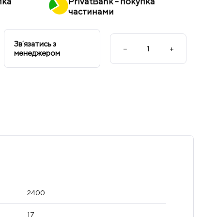
пка
PrivatBank - покупка
частинами
Звʼязатись з
−
+
менеджером
2400
17