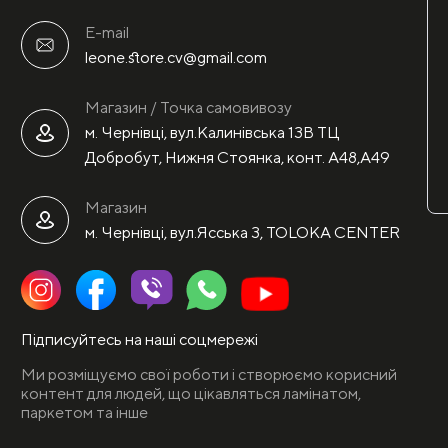
E-mail
leone.store.cv@gmail.com
Магазин / Точка самовивозу
м. Чернівці, вул.Калинівська 13В ТЦ
Добробут, Нижня Стоянка, конт. А48,А49
Магазин
м. Чернівці, вул.Ясська 3, TOLOKA CENTER
Підписуйтесь на наші соцмережі
Ми розміщуємо свої роботи і створюємо корисний
контент для людей, що цікавляться ламінатом,
паркетом та інше