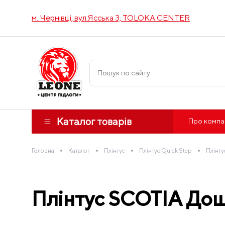
м. Чернівці, вул.Ясська 3, TOLOKA CENTER
Каталог товарів
Про компа
•
•
•
•
Головна
Каталог
Плінтус
Плінтус Quick Step
Плінту
Плінтус SCOTIA Дошк