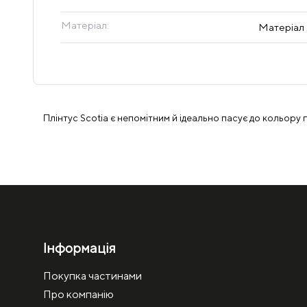
Матеріал:
Матеріал
Плінтус Scotia є непомітним й ідеально пасує до кольору 
Інформація
Покупка частинами
Про компанію