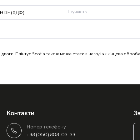
Гнучкість:
 HDF (ХДФ)
підлоги. Плінтус Scotia також може стати в нагоді як кінцева обробк
Контакти
Зв
Номер телефону
+38 (050) 808-03-33