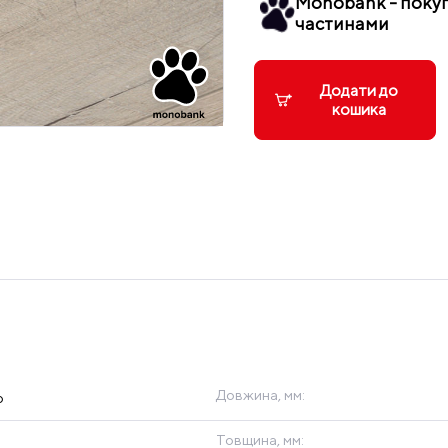
Monobank - поку
частинами
Додати до
кошика
Довжина, мм:
p
Товщина, мм: