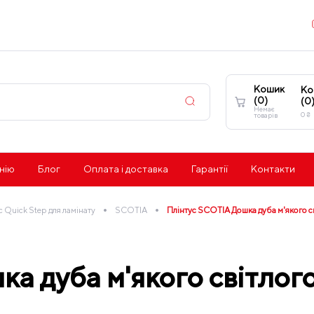
Кошик
Ко
(
0
)
(
0
Немає
0
₴
товарів
нію
Блог
Оплата і доставка
Гарантії
Контакти
•
•
с Quick Step для ламінату
SCOTIA
Плінтус SCOTIA Дошка дуба м'якого с
а дуба м'якого світлог