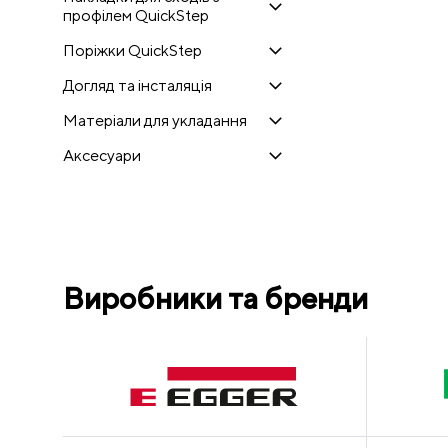
профілем QuickStep
Поріжки QuickStep
Догляд та інсталяція
Матеріали для укладання
Аксесуари
Виробники та бренди