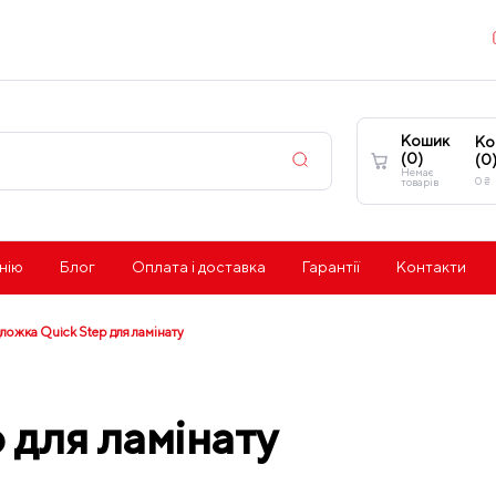
Кошик
Ко
(
0
)
(
0
Немає
0
₴
товарів
нію
Блог
Оплата і доставка
Гарантії
Контакти
ложка Quick Step для ламінату
 для ламінату