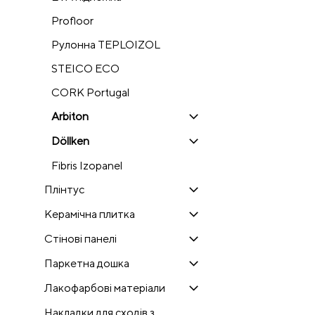
Profloor
Рулонна TEPLOIZOL
STEICO ECO
CORK Portugal
Arbiton
Döllken
Fibris Izopanel
Плінтус
Керамічна плитка
Стінові панелі
Паркетна дошка
Лакофарбові матеріали
Накладки для сходів з