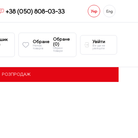
+38 (050) 808-03-33
Укр
Eng
Обране
шик
Обране
Увійти
(
0
)
)
Немає
Ви ще не
Обрані
товарів
увійшли
товари
РОЗПРОДАЖ