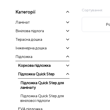
Сортування:
Категорії
Ламінат
Ро
Вінілова підлога
Терасна дошка
Інженерна дошка
Підложка
Коркова підложка
Підложка Quick Step
Підложка Quick Step для
ламінату
Підложка Quick Step для
вінілової підлоги
EVA підложка