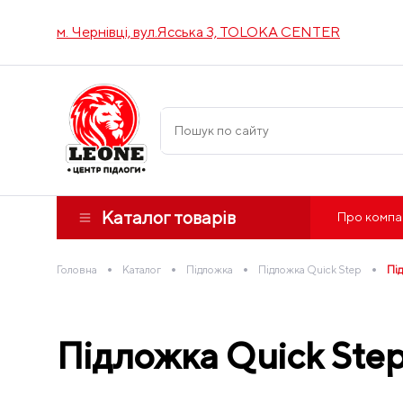
м. Чернівці, вул.Ясська 3, TOLOKA CENTER
Каталог товарів
Про компа
•
•
•
•
Головна
Каталог
Підложка
Підложка Quick Step
Під
Підложка Quick Step