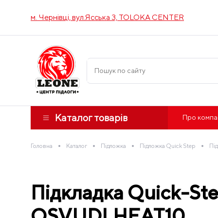
м. Чернівці, вул.Ясська 3, TOLOKA CENTER
Каталог товарів
Про компа
•
•
•
•
Головна
Каталог
Підложка
Підложка Quick Step
Під
Підкладка Quick-Ste
QSVUDLHEAT10