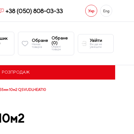
+38 (050) 808-03-33
Укр
Eng
Обране
шик
Обране
Увійти
(
0
)
)
Немає
Ви ще не
Обрані
товарів
увійшли
товари
РОЗПРОДАЖ
y 1,55мм 10м2 QSVUDLHEAT10
 10м2