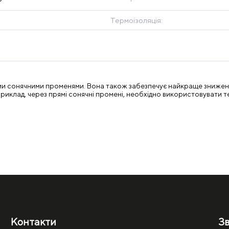
Термоізоляція:
мими сонячними променями. Вона також забезпечує найкраще знижен
априклад, через прямі сонячні промені, необхідно використовувати т
Контакти
Зв