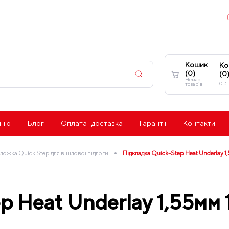
Кошик
Ко
(
0
)
(
0
Немає
0
₴
товарів
нію
Блог
Оплата і доставка
Гарантії
Контакти
•
ложка Quick Step для вінілової підлоги
Підкладка Quick-Step Heat Underla
p Heat Underlay 1,55мм