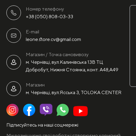
Номер телефону
+38 (050) 808-03-33
E-mail
leone.store.cv@gmail.com
Магазин / Точка самовивозу
м. Чернівці, вул.Калинівська 13В ТЦ
Добробут, Нижня Стоянка, конт. А48,А49
Магазин
м. Чернівці, вул.Ясська 3, TOLOKA CENTER
Підписуйтесь на наші соцмережі
Ми розміщуємо свої роботи і створюємо корисний