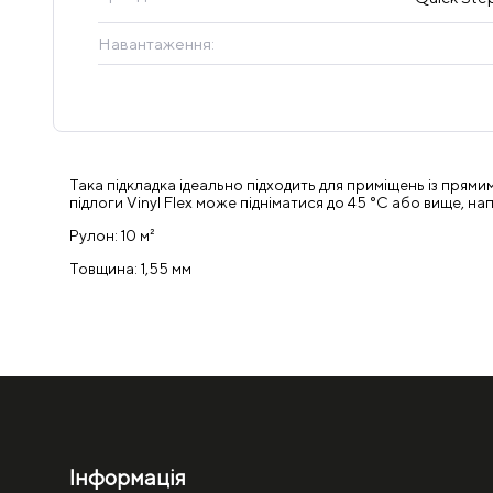
Навантаження:
Така підкладка ідеально підходить для приміщень із пря
підлоги Vinyl Flex може підніматися до 45 °C або вище, н
Рулон: 10 м²
Товщина: 1,55 мм
Інформація