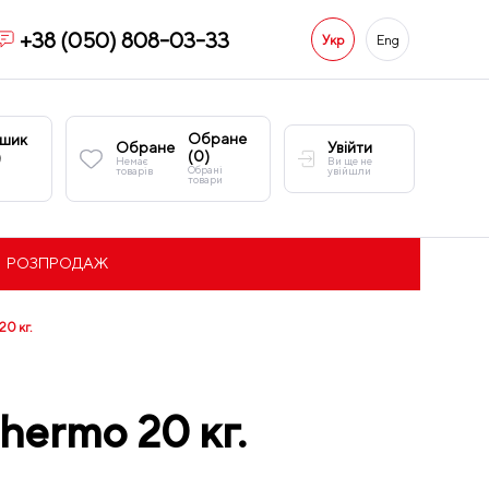
+38 (050) 808-03-33
Укр
Eng
Обране
шик
Обране
Увійти
(
0
)
)
Немає
Ви ще не
Обрані
товарів
увійшли
товари
РОЗПРОДАЖ
20 кг.
hermo 20 кг.