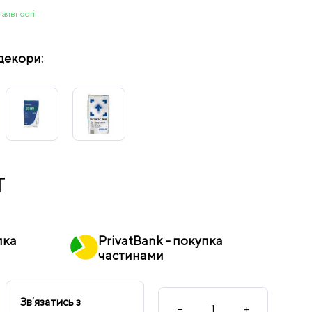
наявності
декори:
т
пка
PrivatBank - покупка
частинами
Звʼязатись з
−
+