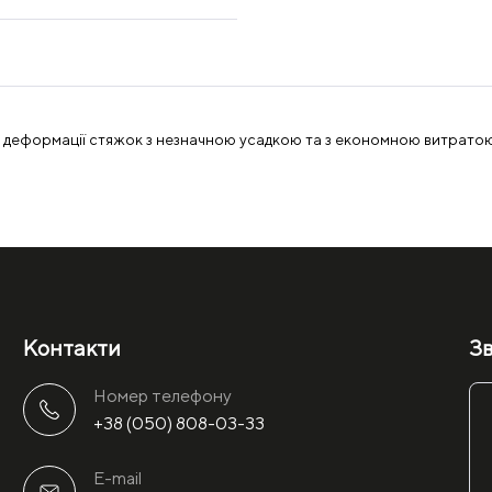
о деформації стяжок з незначною усадкою та з економною витрато
Контакти
Зв
Номер телефону
+38 (050) 808-03-33
E-mail