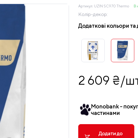
Артикул:
UZIN SC970 Thermo
В 
Колір-декор:
Додаткові кольори та 
2 609 ₴/ш
Monobank - поку
частинами
Додати до