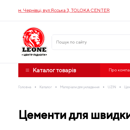
м. Чернівці, вул.Ясська 3, TOLOKA CENTER
Каталог товарів
Про компа
•
•
•
•
Головна
Каталог
Матеріали для укладання
UZIN
Цем
Цементи для швидки