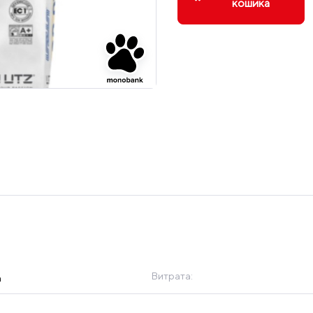
кошика
Витрата:
а