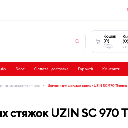
Кошик
Ко
(
0
)
(
0
Немає
0
₴
товарів
нію
Блог
Оплата і доставка
Гарантії
Контакти
•
енти для швидких стяжок
Цементи для швидких стяжок UZIN SC 970 Thermo 
х стяжок UZIN SC 970 T