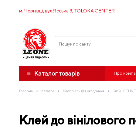
м. Чернівці, вул.Ясська 3, TOLOKA CENTER
Каталог товарів
Про компа
•
•
•
Головна
Каталог
Матеріали для укладання
Клей LECHNE
Клей до вінілового