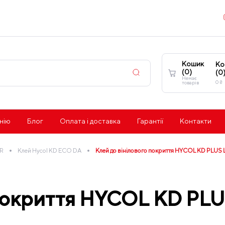
Кошик
Ко
(
0
)
(
0
Немає
0
₴
товарів
нію
Блог
Оплата і доставка
Гарантії
Контакти
•
•
R
Клей Hycol KD ECO DA
Клей до вінілового покриття HYCOL KD PLUS 
 покриття HYCOL KD PLU