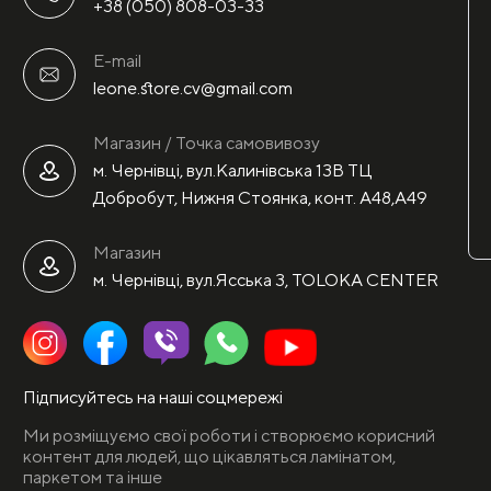
+38 (050) 808-03-33
E-mail
leone.store.cv@gmail.com
Магазин / Точка самовивозу
м. Чернівці, вул.Калинівська 13В ТЦ
Добробут, Нижня Стоянка, конт. А48,А49
Магазин
м. Чернівці, вул.Ясська 3, TOLOKA CENTER
Підписуйтесь на наші соцмережі
Ми розміщуємо свої роботи і створюємо корисний
контент для людей, що цікавляться ламінатом,
паркетом та інше