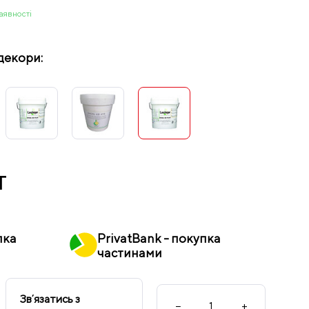
аявності
декори:
т
пка
PrivatBank - покупка
частинами
Звʼязатись з
−
+