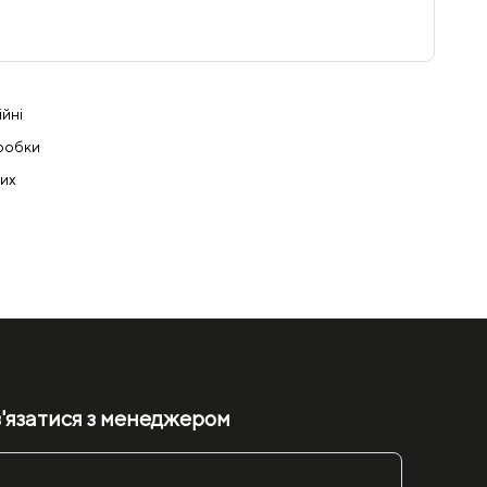
ійні
пробки
чих
'язатися з менеджером