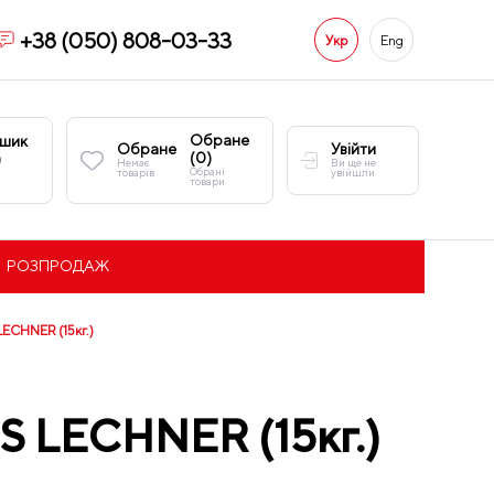
+38 (050) 808-03-33
Укр
Eng
Обране
шик
Обране
Увійти
(
0
)
)
Немає
Ви ще не
Обрані
товарів
увійшли
товари
РОЗПРОДАЖ
LECHNER (15кг.)
S LECHNER (15кг.)