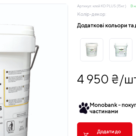
Артикул:
клей KD PLUS (15кг.)
В н
Колір-декор:
Додаткові кольори та 
4 950 ₴/ш
Monobank - поку
частинами
Додати до