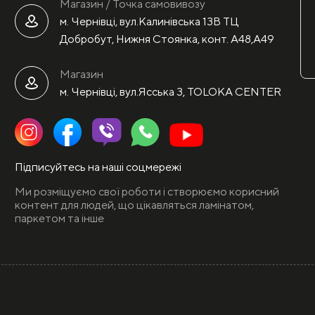
Магазин / Точка самовивозу
м. Чернівці, вул.Калинівська 13В ТЦ
Добробут, Нижня Стоянка, конт. А48,А49
Магазин
м. Чернівці, вул.Ясська 3, TOLOKA CENTER
Підписуйтесь на наші соцмережі
Ми розміщуємо свої роботи і створюємо корисний
контент для людей, що цікавляться ламінатом,
паркетом та інше