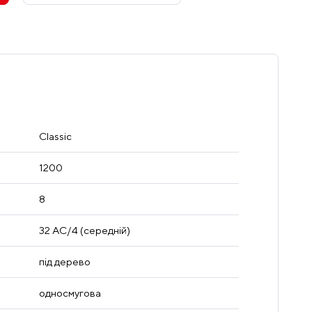
Classic
1200
8
32 AC/4 (середній)
під дерево
односмугова