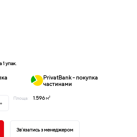
а 1 упак.
пка
PrivatBank - покупка
частинами
1.596
м²
Площа:
+
Звʼязатись з менеджером