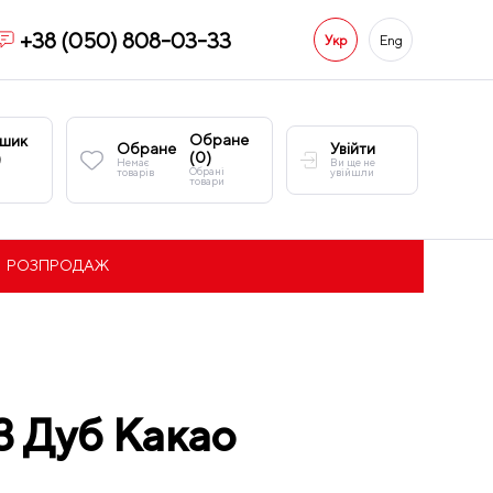
+38 (050) 808-03-33
Укр
Eng
Обране
шик
Обране
Увійти
(
0
)
)
Немає
Ви ще не
Обрані
товарів
увійшли
товари
РОЗПРОДАЖ
3 Дуб Какао