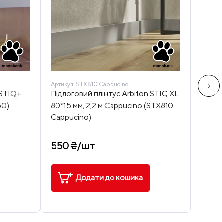
Артикул:
STX810 Cappucino
Артику
 STIQ+
Підлоговий плінтус Arbiton STIQ XL
Підло
50)
80*15 мм, 2,2 м Cappucino (STX810
80*15
Cappucino)
910 ₴
470
550 ₴/шт
Додати до кошика