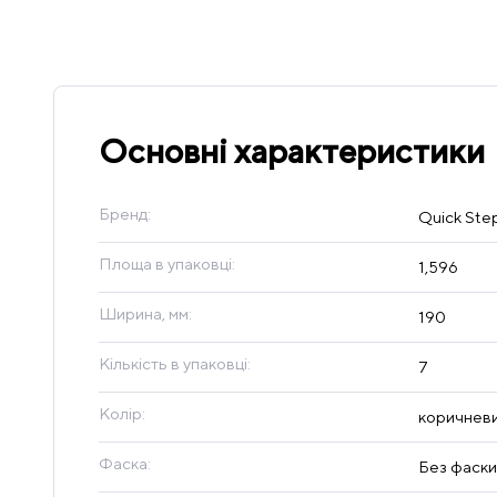
Основні характеристики
Бренд:
Quick Ste
Площа в упаковці:
1,596
Ширина, мм:
190
Кількість в упаковці:
7
Колір:
коричнев
Фаска:
Без фаски