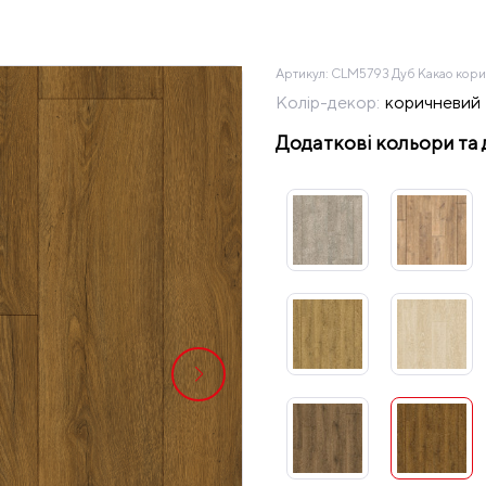
Артикул:
CLM5793 Дуб Какао кор
Колір-декор:
коричневий
Додаткові кольори та 