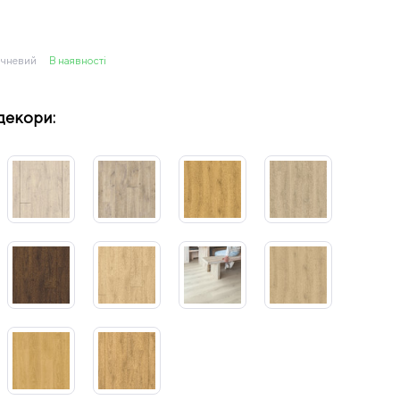
ичневий
В наявності
декори: