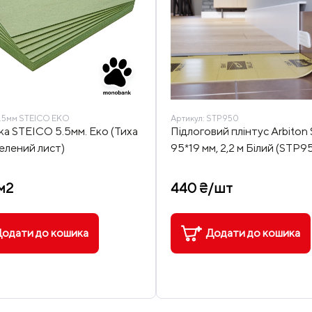
.5мм STEICO ЕКО
Артикул:
STP950
ка STEICO 5.5мм. Еко (Тиха
Підлоговий плінтус Arbiton
Зелений лист)
95*19 мм, 2,2 м Білий (STP9
м2
440 ₴/шт
одати до кошика
Додати до кошика