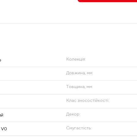
Колекція:
p
Довжина, мм:
Товщина, мм:
Клас зносостійкості:
Декор:
ий
Смугастість:
 V0