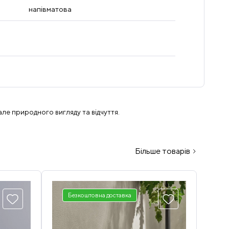
напівматова
ле природного вигляду та відчуття.
Більше товарів
Безкоштовна доставка
З
Б