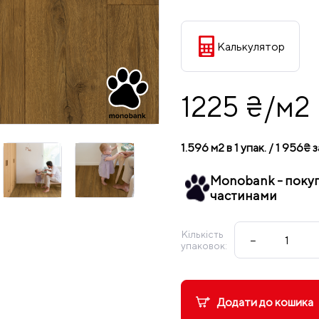
Калькулятор
1225 ₴/м2
1.596 м2 в 1 упак. / 1 956₴ з
Monobank - поку
частинами
Кількість
−
упаковок:
Додати до кошика