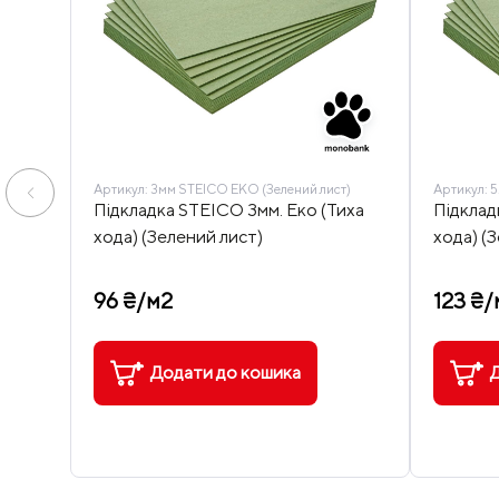
Артикул:
3мм STEICO ЕКО (Зелений лист)
Артикул:
5
Підкладка STEICO 3мм. Еко (Тиха
Підклад
хода) (Зелений лист)
хода) (
96 ₴/м2
123 ₴/
Додати до кошика
Д