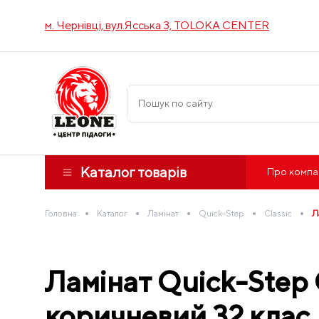
м. Чернівці, вул.Ясська 3, TOLOKA CENTER
Каталог товарів
Про компа
•
•
•
•
•
Головна
Каталог
Ламінат
Quick-Step
Classic
Л
Ламінат Quick-Step
коричневий 32 клас