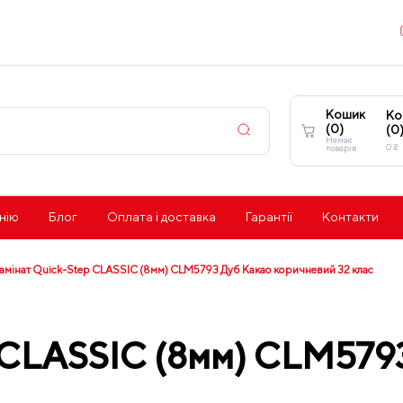
Кошик
Ко
(
0
)
(
0
Немає
0
₴
товарів
нію
Блог
Оплата і доставка
Гарантії
Контакти
амінат Quick-Step CLASSIC (8мм) CLM5793 Дуб Какао коричневий 32 клас
 CLASSIC (8мм) CLM579