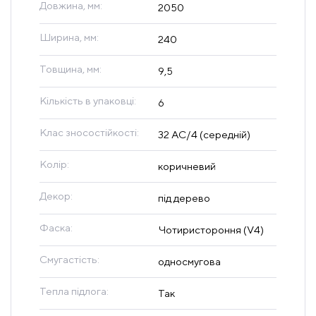
Довжина, мм:
2050
Ширина, мм:
240
Товщина, мм:
9,5
Кількість в упаковці:
6
Клас зносостійкості:
32 AC/4 (середній)
Колір:
коричневий
Декор:
під дерево
Фаска:
Чотиристороння (V4)
Смугастість:
односмугова
Тепла підлога:
Так