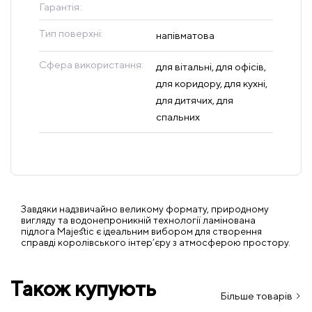
Гарантія:
Тип поверхні:
напівматова
Сфера використання:
для вітальні, для офісів,
для коридору, для кухні,
для дитячих, для
спальних
Завдяки надзвичайно великому формату, природному
вигляду та водонепроникній технології ламінована
підлога Majestic є ідеальним вибором для створення
справді королівського інтер’єру з атмосферою простору.
Також купують
Більше товарів