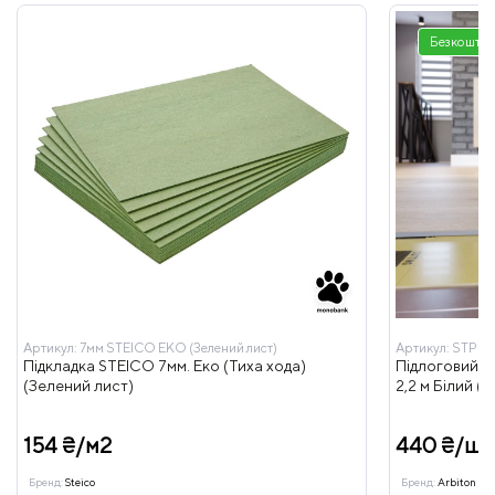
Безкоштов
Артикул:
7мм STEICO ЕКО (Зелений лист)
Артикул:
STP9
Підкладка STEICO 7мм. Еко (Тиха хода)
Підлоговий пл
(Зелений лист)
2,2 м Білий (
154 ₴/м2
440 ₴/шт
Бренд:
Steico
Бренд:
Arbiton