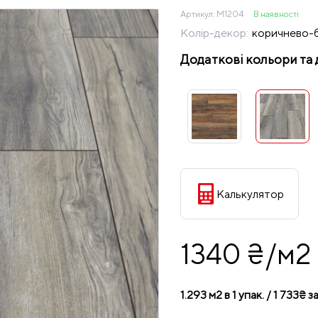
Артикул:
M1204
В наявності
Колір-декор:
коричнево-
Додаткові кольори та 
Калькулятор
1340 ₴/м2
1.293 м2 в 1 упак. / 1 733₴ за