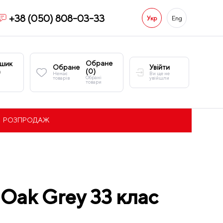
+38 (050) 808-03-33
Укр
Eng
Обране
шик
Обране
Увійти
(
0
)
)
Немає
Ви ще не
Обрані
товарів
увійшли
товари
РОЗПРОДАЖ
 Oak Grey 33 клас