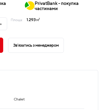
пка
PrivatBank - покупка
частинами
1.293
м²
Площа:
+
Звʼязатись з менеджером
Chalet