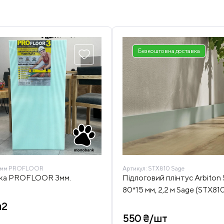
Безкоштовна доставка
мм PROFLOOR
Артикул:
STX810 Sage
дка PROFLOOR 3мм.
Підлоговий плінтус Arbiton
80*15 мм, 2,2 м Sage (STX81
м2
550 ₴/шт