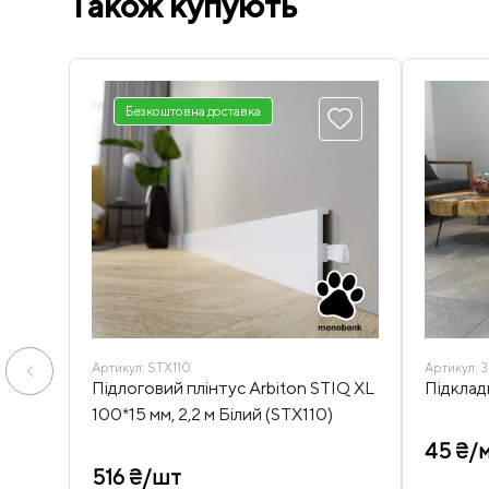
Також купують
Безкоштовна доставка
Артикул:
STX110
Артикул:
3
Підлоговий плінтус Arbiton STIQ XL
Підкла
100*15 мм, 2,2 м Білий (STX110)
45 ₴/
516 ₴/шт