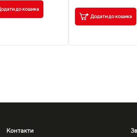
одати до кошика
Додати до кошика
Контакти
Зв