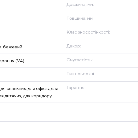
Довжина, мм:
Товщина, мм:
Клас зносостійкості:
Декор:
о-бежевий
Смугастість:
роння (V4)
Тип поверхні:
Гарантія:
для спальних, для офісів, для
для дитячих, для коридору