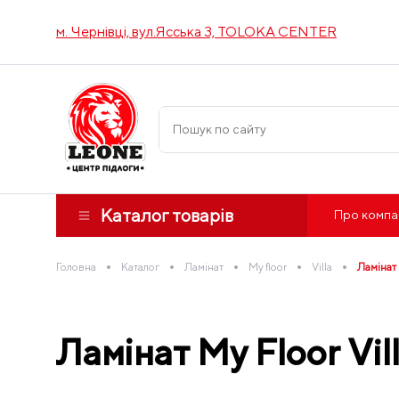
м. Чернівці, вул.Ясська 3, TOLOKA CENTER
Каталог товарів
Про компа
•
•
•
•
•
Головна
Каталог
Ламінат
My floor
Villa
Ламінат 
Ламінат My Floor Vil