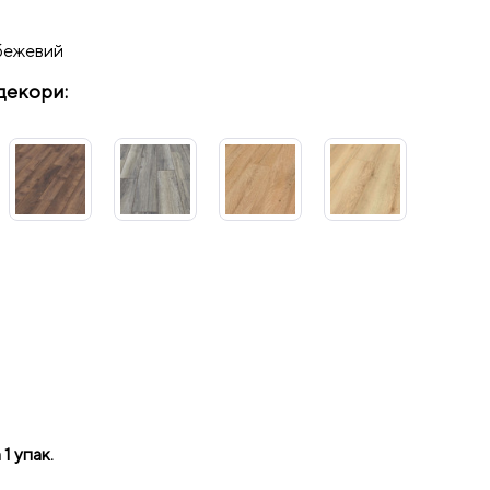
бежевий
декори:
 1 упак.