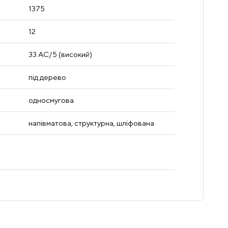
1375
12
33 AC/5 (високий)
під дерево
односмугова
напівматова, структурна, шліфована