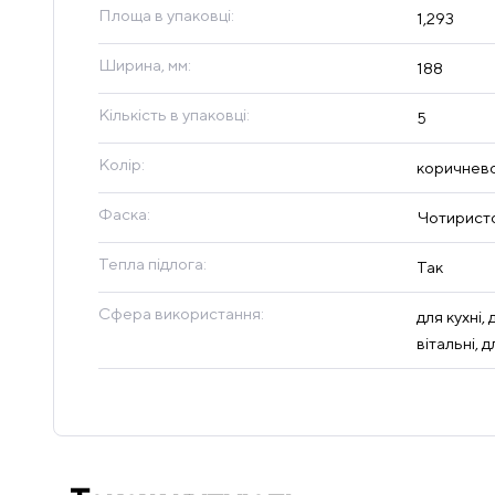
Площа в упаковці:
1,293
Ширина, мм:
188
Кількість в упаковці:
5
Колір:
коричнев
Фаска:
Чотиристо
Тепла підлога:
Так
Сфера використання:
для кухні, 
вітальні, 