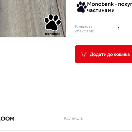
Monobank - поку
частинами
Кількість
−
упаковок:
Додати до кошика
Колекція: