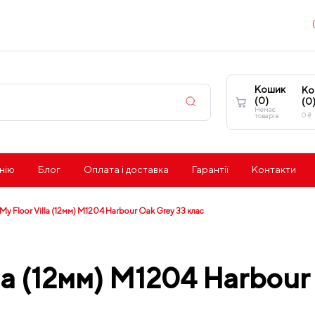
Кошик
Ко
(
0
)
(
0
Немає
0
₴
товарів
нію
Блог
Оплата і доставка
Гарантії
Контакти
My Floor Villa (12мм) M1204 Harbour Oak Grey 33 клас
la (12мм) M1204 Harbour