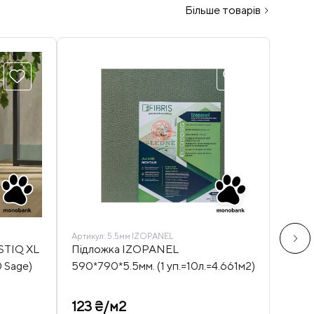
Більше товарів
Артикул:
5.5мм IZOPANEL
Артику
 STIQ XL
Підложка IZOPANEL
Підл
0 Sage)
590*790*5.5мм. (1 уп.=10л.=4.661м2)
(1 уп.
123 ₴/м2
154 