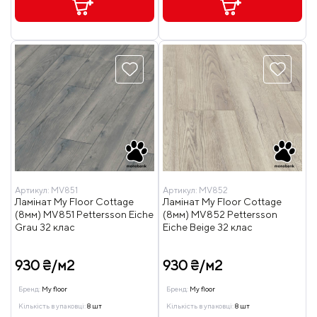
Артикул:
MV851
Артикул:
MV852
Ламінат My Floor Cottage
Ламінат My Floor Cottage
(8мм) MV851 Pettersson Eiche
(8мм) MV852 Pettersson
Grau 32 клас
Eiche Beige 32 клас
930 ₴/м2
930 ₴/м2
Бренд:
My floor
Бренд:
My floor
Кількість в упаковці:
8 шт
Кількість в упаковці:
8 шт