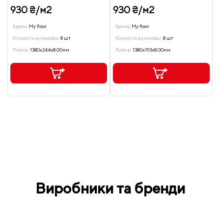
930 ₴/м2
930 ₴/м2
Бренд:
My floor
Бренд:
My floor
Кількість в упаковці:
8 шт
Кількість в упаковці:
8 шт
Розмір:
1380x244x8.00мм
Розмір:
1380x193x8.00мм
Виробники та бренди