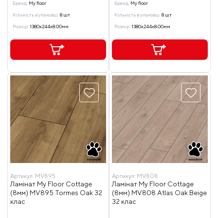
Бренд:
My floor
Бренд:
My floor
Кількість в упаковці:
8 шт
Кількість в упаковці:
8 шт
Розмір:
1380x244x8.00мм
Розмір:
1380x244x8.00мм
Артикул:
MV895
Артикул:
MV808
Ламінат My Floor Cottage
Ламінат My Floor Cottage
(8мм) MV895 Tormes Oak 32
(8мм) MV808 Atlas Oak Beige
клас
32 клас