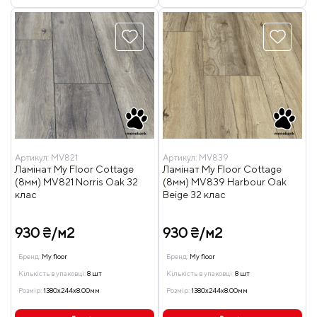
Артикул:
MV821
Артикул:
MV839
Ламінат My Floor Cottage
Ламінат My Floor Cottage
(8мм) MV821 Norris Oak 32
(8мм) MV839 Harbour Oak
клас
Beige 32 клас
930 ₴/м2
930 ₴/м2
Бренд:
My floor
Бренд:
My floor
Кількість в упаковці:
8 шт
Кількість в упаковці:
8 шт
Розмір:
1380x244x8.00мм
Розмір:
1380x244x8.00мм